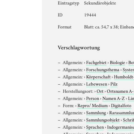
Eintragstyp
Sekundärobjekte
ID
19444
Format
Blatt: ca. 54,7 x 38; Einban
Verschlagwortung
Allgemein:
›
Fachgebiet
›
Biologie
›
Bo
Allgemein:
›
Forschungsthema
›
Syste
Allgemein:
›
Körperschaft
›
Humboldt-U
Allgemein:
›
Lebewesen
›
Pilz
Herstellungsort:
›
Ort
›
Ortsnamen A
Allgemein:
›
Person
›
Namen A-Z
›
Lin
Form:
›
Repro/ Medium
›
Digitalfoto
Allgemein:
›
Sammlung
›
Rarasammlu
Allgemein:
›
Sammlungsobjekt
›
Schri
Allgemein:
›
Sprachen
›
Indogermanis
Allgemein:
›
Sprachen
›
Indogermanis