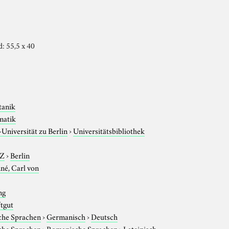
d: 55,5 x 40
tanik
matik
niversität zu Berlin
›
Universitätsbibliothek
-Z
›
Berlin
né, Carl von
ng
ftgut
che Sprachen
›
Germanisch
›
Deutsch
che Sprachen
›
Romanische Sprachen
›
Lateinisch