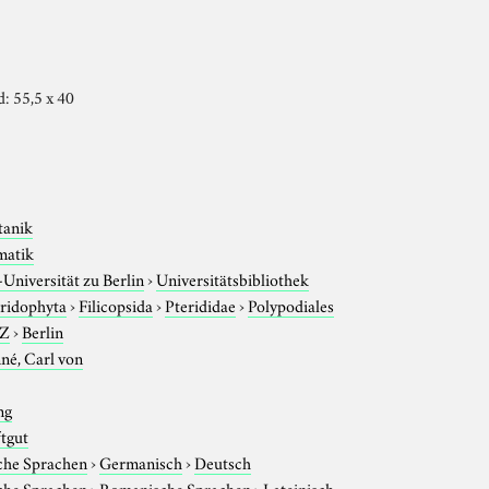
d: 55,5 x 40
tanik
matik
niversität zu Berlin
›
Universitätsbibliothek
ridophyta
›
Filicopsida
›
Pterididae
›
Polypodiales
-Z
›
Berlin
né, Carl von
ng
ftgut
che Sprachen
›
Germanisch
›
Deutsch
che Sprachen
›
Romanische Sprachen
›
Lateinisch