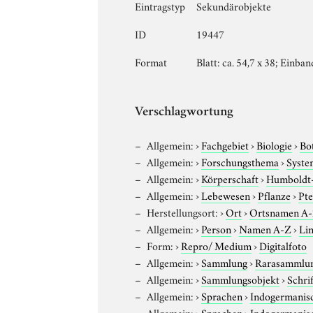
Eintragstyp
Sekundärobjekte
ID
19447
Format
Blatt: ca. 54,7 x 38; Einban
Verschlagwortung
Allgemein:
›
Fachgebiet
›
Biologie
›
Bo
Allgemein:
›
Forschungsthema
›
Syste
Allgemein:
›
Körperschaft
›
Humboldt-U
Allgemein:
›
Lebewesen
›
Pflanze
›
Pte
Herstellungsort:
›
Ort
›
Ortsnamen A
Allgemein:
›
Person
›
Namen A-Z
›
Lin
Form:
›
Repro/ Medium
›
Digitalfoto
Allgemein:
›
Sammlung
›
Rarasammlu
Allgemein:
›
Sammlungsobjekt
›
Schri
Allgemein:
›
Sprachen
›
Indogermanis
Allgemein:
›
Sprachen
›
Indogermanis