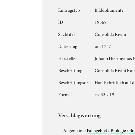
Eintragstyp
Bilddokumente
ID
19569
Sachtitel
Consolida Rivini
Datierung
um 1747
Hersteller
Johann Hieronymus 
Beschriftung
Consolida Rivini Rup.
Beschriftungsort
Handschriftlich auf d
Format
ca. 33 x 19
Verschlagwortung
Allgemein:
›
Fachgebiet
›
Biologie
›
Bo