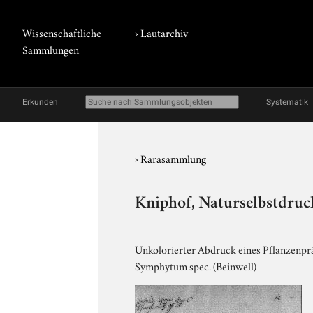
Wissenschaftliche
›
Lautarchiv
Sammlungen
Erkunden
Systematik
›
Rarasammlung
Kniphof, Naturselbstdruck
Unkolorierter Abdruck eines Pflanzenpräp
Symphytum spec. (Beinwell)