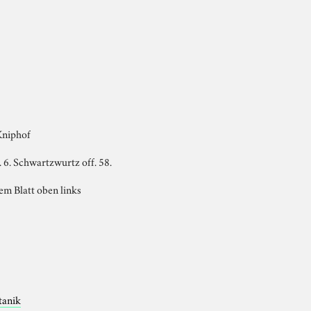
Kniphof
 6. Schwartzwurtz off. 58.
em Blatt oben links
tanik