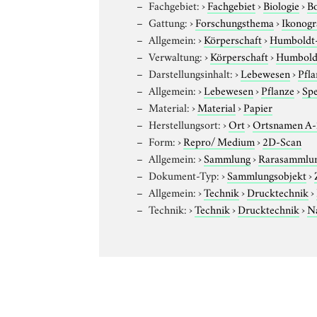
Fachgebiet:
›
Fachgebiet
›
Biologie
›
B
Gattung:
›
Forschungsthema
›
Ikonogr
Allgemein:
›
Körperschaft
›
Humboldt-U
Verwaltung:
›
Körperschaft
›
Humboldt
Darstellungsinhalt:
›
Lebewesen
›
Pfla
Allgemein:
›
Lebewesen
›
Pflanze
›
Sp
Material:
›
Material
›
Papier
Herstellungsort:
›
Ort
›
Ortsnamen A
Form:
›
Repro/ Medium
›
2D-Scan
Allgemein:
›
Sammlung
›
Rarasammlu
Dokument-Typ:
›
Sammlungsobjekt
›
Allgemein:
›
Technik
›
Drucktechnik
›
Technik:
›
Technik
›
Drucktechnik
›
N