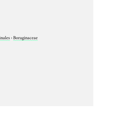
inales
›
Boraginaceae