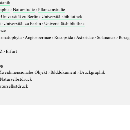
otanik
aphie
›
Naturstudie
›
Pflanzenstudie
niversität zu Berlin
›
Universitätsbibliothek
-Universität zu Berlin
›
Universitätsbibliothek
nze
ermatophyta
›
Angiospermae
›
Rosopsida
›
Asteridae
›
Solananae
›
Borag
-Z
›
Erfurt
ng
Zweidimensionales Objekt
›
Bilddokument
›
Druckgraphik
Naturselbstdruck
aturselbstdruck