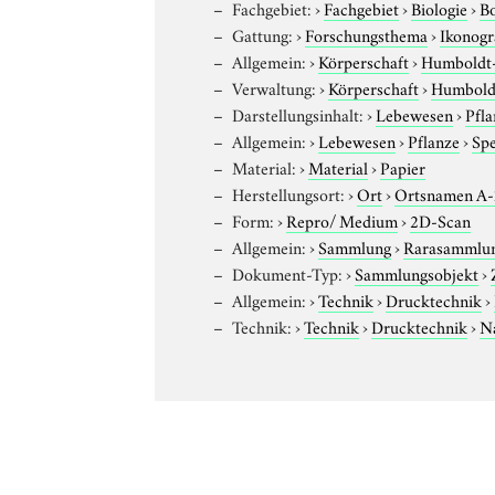
Fachgebiet:
›
Fachgebiet
›
Biologie
›
B
Gattung:
›
Forschungsthema
›
Ikonogr
Allgemein:
›
Körperschaft
›
Humboldt-U
Verwaltung:
›
Körperschaft
›
Humboldt
Darstellungsinhalt:
›
Lebewesen
›
Pfla
Allgemein:
›
Lebewesen
›
Pflanze
›
Sp
Material:
›
Material
›
Papier
Herstellungsort:
›
Ort
›
Ortsnamen A
Form:
›
Repro/ Medium
›
2D-Scan
Allgemein:
›
Sammlung
›
Rarasammlu
Dokument-Typ:
›
Sammlungsobjekt
›
Allgemein:
›
Technik
›
Drucktechnik
›
Technik:
›
Technik
›
Drucktechnik
›
N