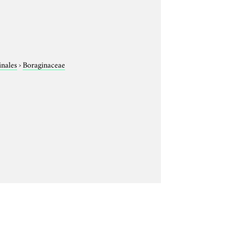
inales
›
Boraginaceae