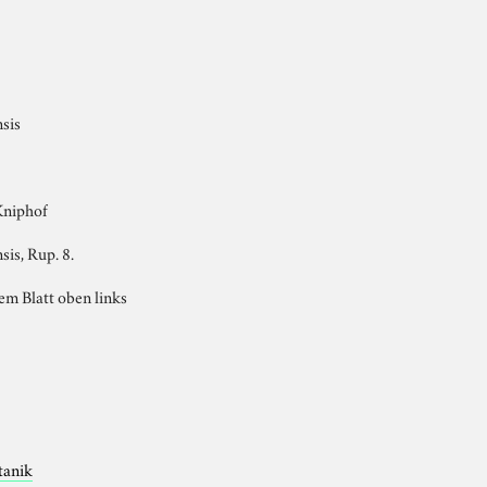
sis
Kniphof
is, Rup. 8.
em Blatt oben links
tanik