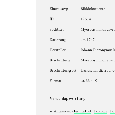
Eintragstyp
Bilddokumente
ID
19574
Sachtitel
Myosotis minor arven
Datierung
um 1747
Hersteller
Johann Hieronymus 
Beschriftung
Myosotis minor arvens
Beschriftungsort
Handschriftlich auf d
Format
ca. 33 x 19
Verschlagwortung
Allgemein:
›
Fachgebiet
›
Biologie
›
Bo