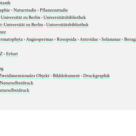
otanik
aphie
›
Naturstudie
›
Pflanzenstudie
niversität zu Berlin
›
Universitätsbibliothek
-Universität zu Berlin
›
Universitätsbibliothek
nze
ermatophyta
›
Angiospermae
›
Rosopsida
›
Asteridae
›
Solananae
›
Borag
-Z
›
Erfurt
ng
Zweidimensionales Objekt
›
Bilddokument
›
Druckgraphik
Naturselbstdruck
aturselbstdruck