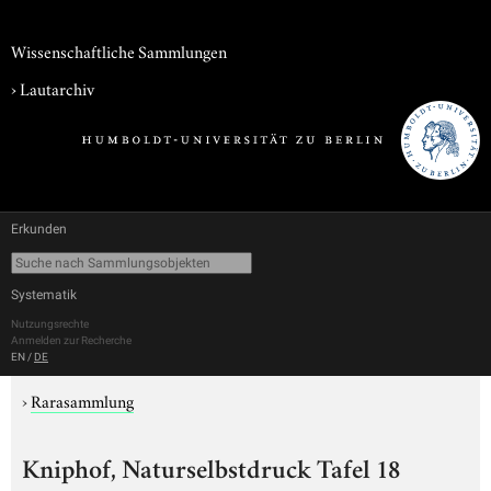
Wissenschaftliche Sammlungen
›
Lautarchiv
Erkunden
Systematik
Nutzungsrechte
Anmelden zur Recherche
EN
/
DE
›
Rarasammlung
Kniphof, Naturselbstdruck Tafel 18