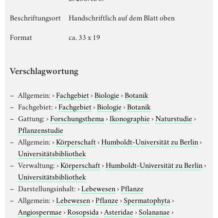
Beschriftungsort
Handschriftlich auf dem Blatt oben
Format
ca. 33 x 19
Verschlagwortung
Allgemein:
›
Fachgebiet
›
Biologie
›
Botanik
Fachgebiet:
›
Fachgebiet
›
Biologie
›
Botanik
Gattung:
›
Forschungsthema
›
Ikonographie
›
Naturstudie
›
Pflanzenstudie
Allgemein:
›
Körperschaft
›
Humboldt-Universität zu Berlin
›
Universitätsbibliothek
Verwaltung:
›
Körperschaft
›
Humboldt-Universität zu Berlin
›
Universitätsbibliothek
Darstellungsinhalt:
›
Lebewesen
›
Pflanze
Allgemein:
›
Lebewesen
›
Pflanze
›
Spermatophyta
›
Angiospermae
›
Rosopsida
›
Asteridae
›
Solananae
›