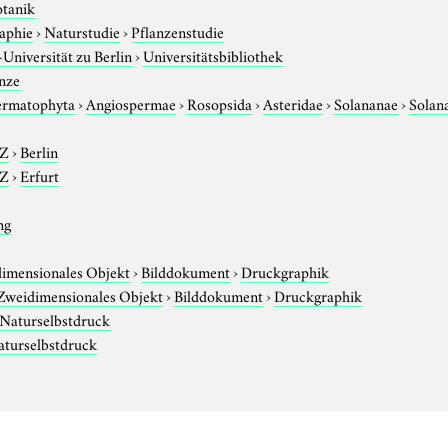
otanik
aphie
›
Naturstudie
›
Pflanzenstudie
niversität zu Berlin
›
Universitätsbibliothek
nze
ermatophyta
›
Angiospermae
›
Rosopsida
›
Asteridae
›
Solananae
›
Solan
-Z
›
Berlin
-Z
›
Erfurt
ng
imensionales Objekt
›
Bilddokument
›
Druckgraphik
Zweidimensionales Objekt
›
Bilddokument
›
Druckgraphik
Naturselbstdruck
aturselbstdruck