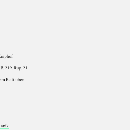
Kniphof
 B. 219. Rup. 21.
dem Blatt oben
tanik