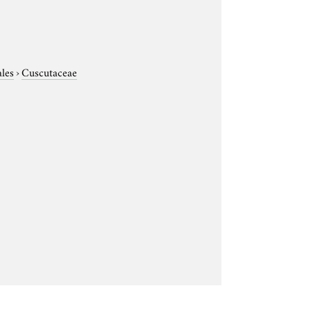
ales
›
Cuscutaceae