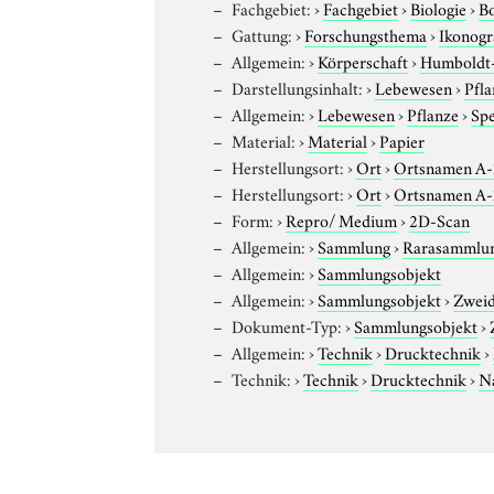
Fachgebiet:
›
Fachgebiet
›
Biologie
›
B
Gattung:
›
Forschungsthema
›
Ikonogr
Allgemein:
›
Körperschaft
›
Humboldt-U
Darstellungsinhalt:
›
Lebewesen
›
Pfla
Allgemein:
›
Lebewesen
›
Pflanze
›
Sp
Material:
›
Material
›
Papier
Herstellungsort:
›
Ort
›
Ortsnamen A
Herstellungsort:
›
Ort
›
Ortsnamen A
Form:
›
Repro/ Medium
›
2D-Scan
Allgemein:
›
Sammlung
›
Rarasammlu
Allgemein:
›
Sammlungsobjekt
Allgemein:
›
Sammlungsobjekt
›
Zweid
Dokument-Typ:
›
Sammlungsobjekt
›
Allgemein:
›
Technik
›
Drucktechnik
›
Technik:
›
Technik
›
Drucktechnik
›
N