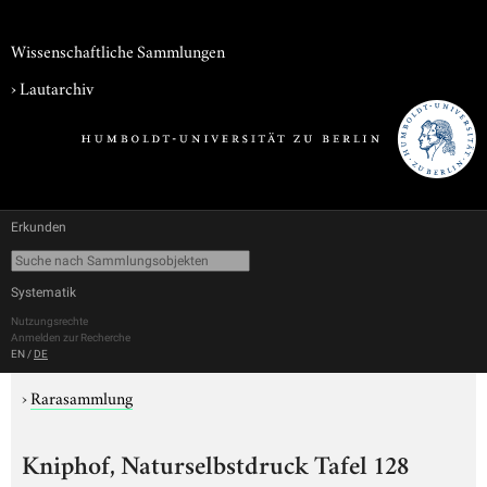
Wissenschaftliche Sammlungen
›
Lautarchiv
Erkunden
Systematik
Nutzungsrechte
Anmelden zur Recherche
EN
/
DE
›
Rarasammlung
Kniphof, Naturselbstdruck Tafel 128