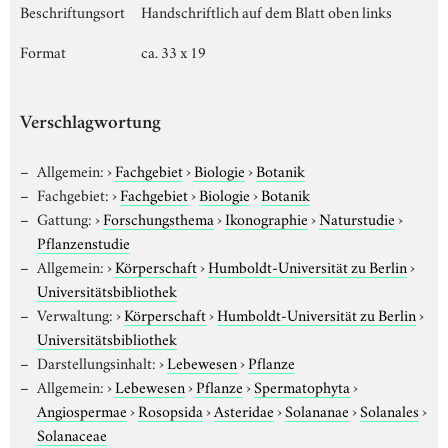
Beschriftungsort
Handschriftlich auf dem Blatt oben links
Format
ca. 33 x 19
Verschlagwortung
Allgemein:
›
Fachgebiet
›
Biologie
›
Botanik
Fachgebiet:
›
Fachgebiet
›
Biologie
›
Botanik
Gattung:
›
Forschungsthema
›
Ikonographie
›
Naturstudie
›
Pflanzenstudie
Allgemein:
›
Körperschaft
›
Humboldt-Universität zu Berlin
›
Universitätsbibliothek
Verwaltung:
›
Körperschaft
›
Humboldt-Universität zu Berlin
›
Universitätsbibliothek
Darstellungsinhalt:
›
Lebewesen
›
Pflanze
Allgemein:
›
Lebewesen
›
Pflanze
›
Spermatophyta
›
Angiospermae
›
Rosopsida
›
Asteridae
›
Solananae
›
Solanales
›
Solanaceae