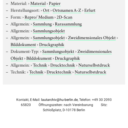
Material:
›
Material
›
Papier
Herstellungsort:
›
Ort
›
Ortsnamen A-Z
›
Erfurt
Form:
›
Repro/ Medium
›
2D-Scan
Allgemein:
›
Sammlung
›
Rarasammlung
Allgemein:
›
Sammlungsobjekt
Allgemein:
›
Sammlungsobjekt
›
Zweidimensionales Objekt
›
Bilddokument
›
Druckgraphik
Dokument-Typ:
›
Sammlungsobjekt
›
Zweidimensionales
Objekt
›
Bilddokument
›
Druckgraphik
Allgemein:
›
Technik
›
Drucktechnik
›
Naturselbstdruck
Technik:
›
Technik
›
Drucktechnik
›
Naturselbstdruck
Kontakt, E-Mail:
lautarchiv@hu-berlin.de
, Telefon: +49 30 2093
65820
Öffnungszeiten: nach Vereinbarung
Sitz:
Schloßplatz, D-10178 Berlin