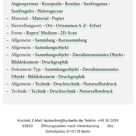
Angiospermae
›
Rosopsida
›
Rosidae
›
Saxifraganae
›
Saxifragales
›
Haloragaceae
Material:
›
Material
›
Papier
Herstellungsort:
›
Ort
›
Ortsnamen A-Z
›
Erfurt
Form:
›
Repro/ Medium
›
2D-Scan
Allgemein:
›
Sammlung
›
Rarasammlung
Allgemein:
›
Sammlungsobjekt
Allgemein:
›
Sammlungsobjekt
›
Zweidimensionales Objekt
›
Bilddokument
›
Druckgraphik
Dokument-Typ:
›
Sammlungsobjekt
›
Zweidimensionales
Objekt
›
Bilddokument
›
Druckgraphik
Allgemein:
›
Technik
›
Drucktechnik
›
Naturselbstdruck
Technik:
›
Technik
›
Drucktechnik
›
Naturselbstdruck
Kontakt, E-Mail:
lautarchiv@hu-berlin.de
, Telefon: +49 30 2093
65820
Öffnungszeiten: nach Vereinbarung
Sitz:
Schloßplatz, D-10178 Berlin