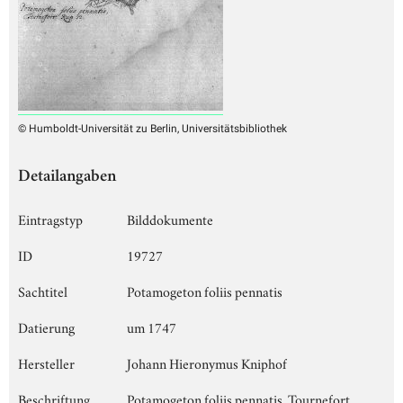
© Humboldt-Universität zu Berlin, Universitätsbibliothek
Detailangaben
Eintragstyp
Bilddokumente
ID
19727
Sachtitel
Potamogeton foliis pennatis
Datierung
um 1747
Hersteller
Johann Hieronymus Kniphof
Beschriftung
Potamogeton foliis pennatis, Tournefort.