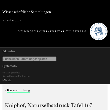
Wissenschaftliche Sammlungen
›
Lautarchiv
Erkunden
Systematik
Nutzungsrechte
Anmelden zur Recherche
EN
/
DE
›
Rarasammlung
Kniphof, Naturselbstdruck Tafel 167