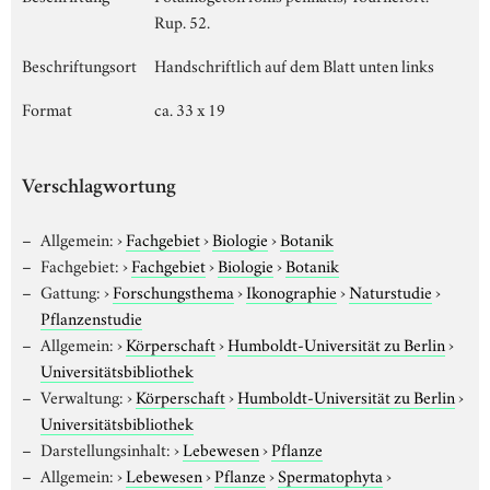
Rup. 52.
Beschriftungsort
Handschriftlich auf dem Blatt unten links
Format
ca. 33 x 19
Verschlagwortung
Allgemein:
›
Fachgebiet
›
Biologie
›
Botanik
Fachgebiet:
›
Fachgebiet
›
Biologie
›
Botanik
Gattung:
›
Forschungsthema
›
Ikonographie
›
Naturstudie
›
Pflanzenstudie
Allgemein:
›
Körperschaft
›
Humboldt-Universität zu Berlin
›
Universitätsbibliothek
Verwaltung:
›
Körperschaft
›
Humboldt-Universität zu Berlin
›
Universitätsbibliothek
Darstellungsinhalt:
›
Lebewesen
›
Pflanze
Allgemein:
›
Lebewesen
›
Pflanze
›
Spermatophyta
›