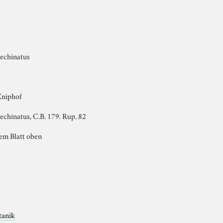
 echinatus
Kniphof
echinatus, C.B. 179. Rup. 82
dem Blatt oben
tanik