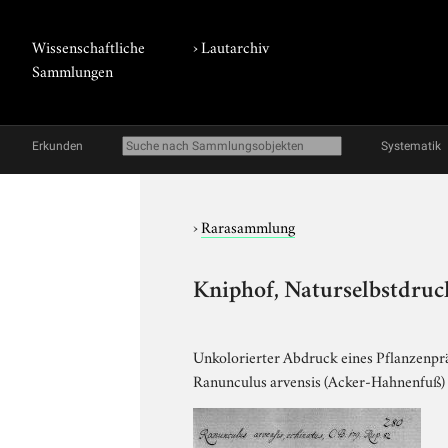
Wissenschaftliche
›
Lautarchiv
Sammlungen
Erkunden
Systematik
›
Rarasammlung
Kniphof, Naturselbstdruck
Unkolorierter Abdruck eines Pflanzenpräp
Ranunculus arvensis (Acker-Hahnenfuß)