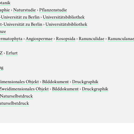
otanik
aphie
›
Naturstudie
›
Pflanzenstudie
niversität zu Berlin
›
Universitätsbibliothek
-Universität zu Berlin
›
Universitätsbibliothek
nze
ermatophyta
›
Angiospermae
›
Rosopsida
›
Ranunculidae
›
Ranunculana
-Z
›
Erfurt
ng
imensionales Objekt
›
Bilddokument
›
Druckgraphik
Zweidimensionales Objekt
›
Bilddokument
›
Druckgraphik
Naturselbstdruck
aturselbstdruck