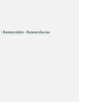
e
›
Ranunculales
›
Ranunculaceae