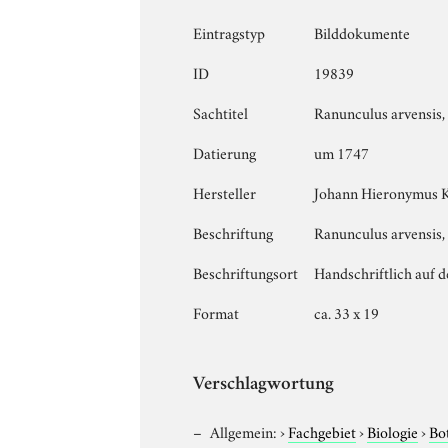
Eintragstyp
Bilddokumente
ID
19839
Sachtitel
Ranunculus arvensis,
Datierung
um 1747
Hersteller
Johann Hieronymus 
Beschriftung
Ranunculus arvensis, 
Beschriftungsort
Handschriftlich auf 
Format
ca. 33 x 19
Verschlagwortung
Allgemein:
›
Fachgebiet
›
Biologie
›
Bo