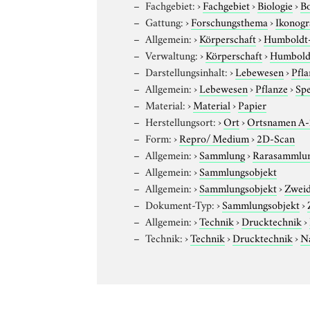
Fachgebiet:
›
Fachgebiet
›
Biologie
›
B
Gattung:
›
Forschungsthema
›
Ikonogr
Allgemein:
›
Körperschaft
›
Humboldt-U
Verwaltung:
›
Körperschaft
›
Humboldt
Darstellungsinhalt:
›
Lebewesen
›
Pfla
Allgemein:
›
Lebewesen
›
Pflanze
›
Sp
Material:
›
Material
›
Papier
Herstellungsort:
›
Ort
›
Ortsnamen A
Form:
›
Repro/ Medium
›
2D-Scan
Allgemein:
›
Sammlung
›
Rarasammlu
Allgemein:
›
Sammlungsobjekt
Allgemein:
›
Sammlungsobjekt
›
Zweid
Dokument-Typ:
›
Sammlungsobjekt
›
Allgemein:
›
Technik
›
Drucktechnik
›
Technik:
›
Technik
›
Drucktechnik
›
N