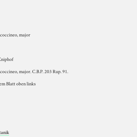
e coccineo, major
Kniphof
 coccineo, major. C.B.P. 203 Rup. 91.
em Blatt oben links
tanik