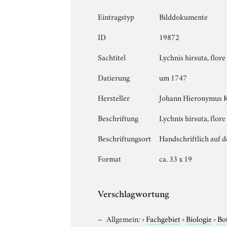
Eintragstyp
Bilddokumente
ID
19872
Sachtitel
Lychnis hirsuta, flor
Datierung
um 1747
Hersteller
Johann Hieronymus 
Beschriftung
Lychnis hirsuta, flore
Beschriftungsort
Handschriftlich auf d
Format
ca. 33 x 19
Verschlagwortung
Allgemein:
›
Fachgebiet
›
Biologie
›
Bo