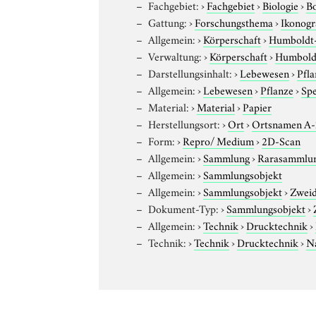
Fachgebiet:
›
Fachgebiet
›
Biologie
›
B
Gattung:
›
Forschungsthema
›
Ikonogr
Allgemein:
›
Körperschaft
›
Humboldt-U
Verwaltung:
›
Körperschaft
›
Humboldt
Darstellungsinhalt:
›
Lebewesen
›
Pfla
Allgemein:
›
Lebewesen
›
Pflanze
›
Sp
Material:
›
Material
›
Papier
Herstellungsort:
›
Ort
›
Ortsnamen A
Form:
›
Repro/ Medium
›
2D-Scan
Allgemein:
›
Sammlung
›
Rarasammlu
Allgemein:
›
Sammlungsobjekt
Allgemein:
›
Sammlungsobjekt
›
Zweid
Dokument-Typ:
›
Sammlungsobjekt
›
Allgemein:
›
Technik
›
Drucktechnik
›
Technik:
›
Technik
›
Drucktechnik
›
N