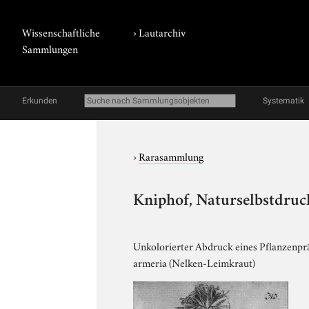
Wissenschaftliche
›
Lautarchiv
Sammlungen
Erkunden
Systematik
›
Rarasammlung
Kniphof, Naturselbstdruck
Unkolorierter Abdruck eines Pflanzenpräp
armeria (Nelken-Leimkraut)