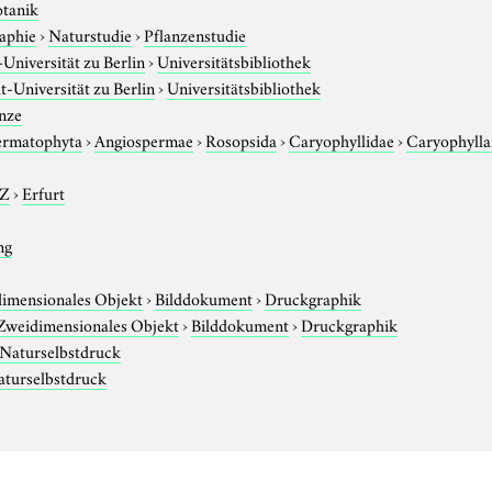
otanik
aphie
›
Naturstudie
›
Pflanzenstudie
niversität zu Berlin
›
Universitätsbibliothek
-Universität zu Berlin
›
Universitätsbibliothek
nze
ermatophyta
›
Angiospermae
›
Rosopsida
›
Caryophyllidae
›
Caryophylla
-Z
›
Erfurt
ng
imensionales Objekt
›
Bilddokument
›
Druckgraphik
Zweidimensionales Objekt
›
Bilddokument
›
Druckgraphik
Naturselbstdruck
aturselbstdruck