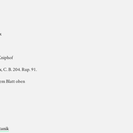
x
Kniphof
, C. B. 204. Rup. 91.
dem Blatt oben
tanik