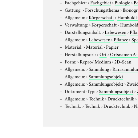
Fachgebiet:
›
Fachgebiet
›
Biologie
›
B
Gattung:
›
Forschungsthema
›
Ikonogr
Allgemein:
›
Körperschaft
›
Humboldt-U
Verwaltung:
›
Körperschaft
›
Humboldt
Darstellungsinhalt:
›
Lebewesen
›
Pfla
Allgemein:
›
Lebewesen
›
Pflanze
›
Sp
Material:
›
Material
›
Papier
Herstellungsort:
›
Ort
›
Ortsnamen A
Form:
›
Repro/ Medium
›
2D-Scan
Allgemein:
›
Sammlung
›
Rarasammlu
Allgemein:
›
Sammlungsobjekt
Allgemein:
›
Sammlungsobjekt
›
Zweid
Dokument-Typ:
›
Sammlungsobjekt
›
Allgemein:
›
Technik
›
Drucktechnik
›
Technik:
›
Technik
›
Drucktechnik
›
N