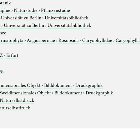
otanik
aphie
›
Naturstudie
›
Pflanzenstudie
niversität zu Berlin
›
Universitätsbibliothek
-Universität zu Berlin
›
Universitätsbibliothek
nze
ermatophyta
›
Angiospermae
›
Rosopsida
›
Caryophyllidae
›
Caryophylla
-Z
›
Erfurt
ng
imensionales Objekt
›
Bilddokument
›
Druckgraphik
Zweidimensionales Objekt
›
Bilddokument
›
Druckgraphik
Naturselbstdruck
aturselbstdruck