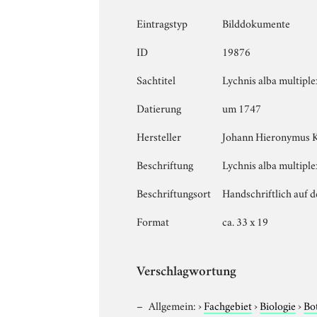
Eintragstyp
Bilddokumente
ID
19876
Sachtitel
Lychnis alba multiple
Datierung
um 1747
Hersteller
Johann Hieronymus 
Beschriftung
Lychnis alba multiplex
Beschriftungsort
Handschriftlich auf 
Format
ca. 33 x 19
Verschlagwortung
Allgemein:
›
Fachgebiet
›
Biologie
›
Bo