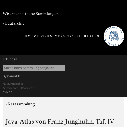
Wissenschaftliche Sammlungen
›
Lautarchiv
Erkunden
Systematik
Nutzungsrechte
Anmelden zur Recherche
EN
/
DE
›
Rarasammlung
Java-Atlas von Franz Junghuhn, Taf. IV