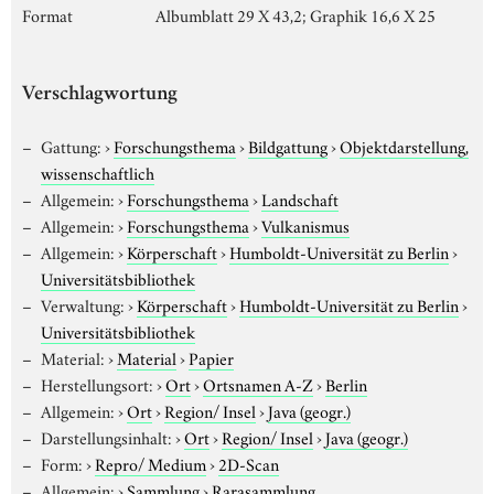
Format
Albumblatt 29 X 43,2; Graphik 16,6 X 25
Verschlagwortung
Gattung:
›
Forschungsthema
›
Bildgattung
›
Objektdarstellung,
wissenschaftlich
Allgemein:
›
Forschungsthema
›
Landschaft
Allgemein:
›
Forschungsthema
›
Vulkanismus
Allgemein:
›
Körperschaft
›
Humboldt-Universität zu Berlin
›
Universitätsbibliothek
Verwaltung:
›
Körperschaft
›
Humboldt-Universität zu Berlin
›
Universitätsbibliothek
Material:
›
Material
›
Papier
Herstellungsort:
›
Ort
›
Ortsnamen A-Z
›
Berlin
Allgemein:
›
Ort
›
Region/ Insel
›
Java (geogr.)
Darstellungsinhalt:
›
Ort
›
Region/ Insel
›
Java (geogr.)
Form:
›
Repro/ Medium
›
2D-Scan
Allgemein:
›
Sammlung
›
Rarasammlung