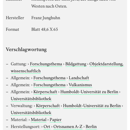
Westen nach Osten.
Hersteller
Franz Junghuhn
Format
Blatt 48,6 X 65
Verschlagwortung
Gattung:
›
Forschungsthema
›
Bildgattung
›
Objektdarstellung,
wissenschaftlich
Allgemein:
›
Forschungsthema
›
Landschaft
Allgemein:
›
Forschungsthema
›
Vulkanismus
Allgemein:
›
Körperschaft
›
Humboldt-Universität zu Berlin
›
Universitätsbibliothek
Verwaltung:
›
Körperschaft
›
Humboldt-Universität zu Berlin
›
Universitätsbibliothek
Material:
›
Material
›
Papier
Herstellungsort:
›
Ort
›
Ortsnamen A-Z
›
Berlin