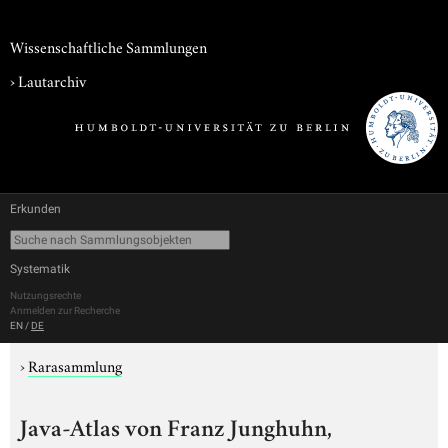
Wissenschaftliche Sammlungen
›
Lautarchiv
Erkunden
Systematik
Nutzungsrechte
Anmelden zur Recherche
EN
/
DE
›
Rarasammlung
Java-Atlas von Franz Junghuhn,