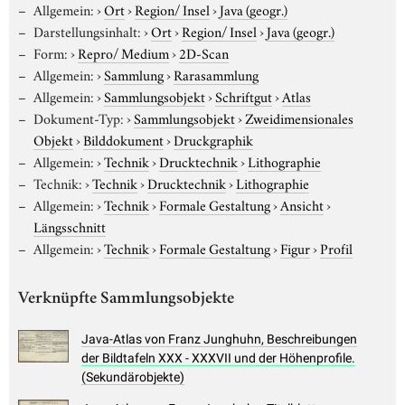
Allgemein:
›
Ort
›
Region/ Insel
›
Java (geogr.)
Darstellungsinhalt:
›
Ort
›
Region/ Insel
›
Java (geogr.)
Form:
›
Repro/ Medium
›
2D-Scan
Allgemein:
›
Sammlung
›
Rarasammlung
Allgemein:
›
Sammlungsobjekt
›
Schriftgut
›
Atlas
Dokument-Typ:
›
Sammlungsobjekt
›
Zweidimensionales
Objekt
›
Bilddokument
›
Druckgraphik
Allgemein:
›
Technik
›
Drucktechnik
›
Lithographie
Technik:
›
Technik
›
Drucktechnik
›
Lithographie
Allgemein:
›
Technik
›
Formale Gestaltung
›
Ansicht
›
Längsschnitt
Allgemein:
›
Technik
›
Formale Gestaltung
›
Figur
›
Profil
Verknüpfte Sammlungsobjekte
Java-Atlas von Franz Junghuhn, Beschreibungen
der Bildtafeln XXX - XXXVII und der Höhenprofile.
(Sekundärobjekte)