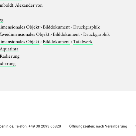
mboldt, Alexander von
ng
imensionales Objekt
›
Bilddokument
›
Druckgraphik
Zweidimensionales Objekt
›
Bilddokument
›
Druckgraphik
imensionales Objekt
›
Bilddokument
›
Tafelwerk
Aquatinta
Radierung
adierung
erlin.de
, Telefon: +49 30 2093 65820
Öffnungszeiten: nach Vereinbarung
S