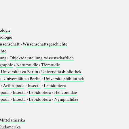
ologie
oologie
issenschaft
›
Wissenschaftsgeschichte
chte
tung
›
Objektdarstellung, wissenschaftlich
graphie
›
Naturstudie
›
Tierstudie
niversität zu Berlin
›
Universitätsbibliothek
-Universität zu Berlin
›
Universitätsbibliothek
r
›
Arthropoda
›
Insecta
›
Lepidoptera
opoda
›
Insecta
›
Lepidoptera
›
Heliconiidae
opoda
›
Insecta
›
Lepidoptera
›
Nymphalidae
Mittelamerika
Südamerika