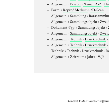
Allgemein:
›
Person
›
Namen A-Z
›
Hu
Form:
›
Repro/ Medium
›
2D-Scan
Allgemein:
›
Sammlung
›
Rarasammlu
Allgemein:
›
Sammlungsobjekt
›
Zweid
Dokument-Typ:
›
Sammlungsobjekt
›
Allgemein:
›
Sammlungsobjekt
›
Zweid
Allgemein:
›
Technik
›
Drucktechnik
›
Allgemein:
›
Technik
›
Drucktechnik
›
Technik:
›
Technik
›
Drucktechnik
›
R
Allgemein:
›
Zeitraum
›
Jahr
›
19. Jh.
Kontakt, E-Mail:
lautarchiv@hu-b