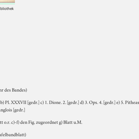
ibliothek
hr des Bandes)
] b) Pl. XXXVII [gedr.] c) 1. Dione. 2. [gedr.] d) 3. Ops. 4. [gedr.] e) 5. Pitheas.
nglois [gedr.]
att o.r. c)-f) den Fig. zugeordnet g) Blatt u.M.
Tafelbandblatt)