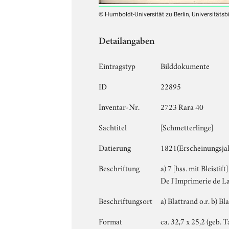
© Humboldt-Universität zu Berlin, Universitätsb
Detailangaben
Eintragstyp
Bilddokumente
ID
22895
Inventar-Nr.
2723 Rara 40
Sachtitel
[Schmetterlinge]
Datierung
1821(Erscheinungsja
Beschriftung
a) 7 [hss. mit Bleistift
De l'Imprimerie de La
Beschriftungsort
a) Blattrand o.r. b) Bl
Format
ca. 32,7 x 25,2 (geb. 