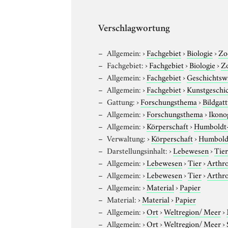
Verschlagwortung
Allgemein:
›
Fachgebiet
›
Biologie
›
Zo
Fachgebiet:
›
Fachgebiet
›
Biologie
›
Z
Allgemein:
›
Fachgebiet
›
Geschichtsw
Allgemein:
›
Fachgebiet
›
Kunstgeschi
Gattung:
›
Forschungsthema
›
Bildgat
Allgemein:
›
Forschungsthema
›
Ikono
Allgemein:
›
Körperschaft
›
Humboldt-U
Verwaltung:
›
Körperschaft
›
Humboldt
Darstellungsinhalt:
›
Lebewesen
›
Tie
Allgemein:
›
Lebewesen
›
Tier
›
Arthr
Allgemein:
›
Lebewesen
›
Tier
›
Arthr
Allgemein:
›
Material
›
Papier
Material:
›
Material
›
Papier
Allgemein:
›
Ort
›
Weltregion/ Meer
›
Allgemein:
›
Ort
›
Weltregion/ Meer
›