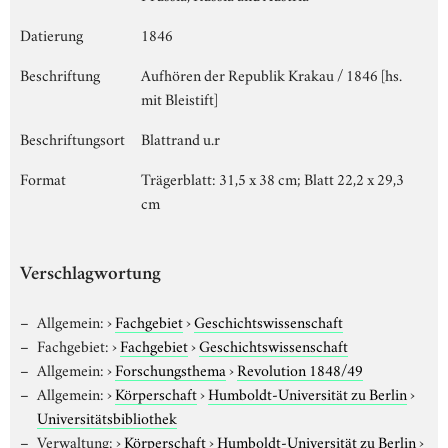
Datierung
1846
Beschriftung
Aufhören der Republik Krakau / 1846 [hs.
mit Bleistift]
Beschriftungsort
Blattrand u.r
Format
Trägerblatt: 31,5 x 38 cm; Blatt 22,2 x 29,3
cm
Verschlagwortung
Allgemein:
›
Fachgebiet
›
Geschichtswissenschaft
Fachgebiet:
›
Fachgebiet
›
Geschichtswissenschaft
Allgemein:
›
Forschungsthema
›
Revolution 1848/49
Allgemein:
›
Körperschaft
›
Humboldt-Universität zu Berlin
›
Universitätsbibliothek
Verwaltung:
›
Körperschaft
›
Humboldt-Universität zu Berlin
›