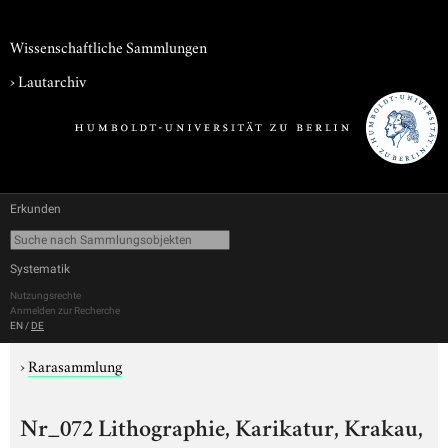
Wissenschaftliche Sammlungen
›
Lautarchiv
Erkunden
Systematik
Nutzungsrechte
Anmelden zur Recherche
EN
/
DE
›
Rarasammlung
Nr_072 Lithographie, Karikatur, Krakau,