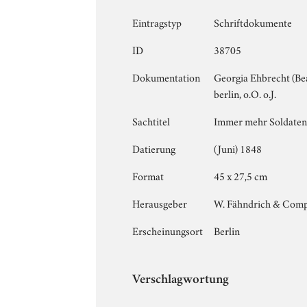
Eintragstyp
Schriftdokumente
ID
38705
Dokumentation
Georgia Ehbrecht (B
berlin, o.O. o.J.
Sachtitel
Immer mehr Soldaten!
Datierung
(Juni) 1848
Format
45 x 27,5 cm
Herausgeber
W. Fähndrich & Comp
Erscheinungsort
Berlin
Verschlagwortung