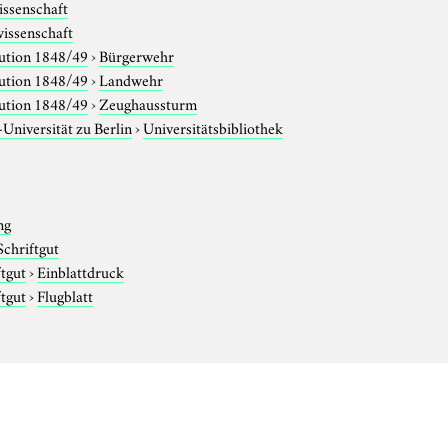
issenschaft
issenschaft
ution 1848/49
›
Bürgerwehr
ution 1848/49
›
Landwehr
ution 1848/49
›
Zeughaussturm
niversität zu Berlin
›
Universitätsbibliothek
ng
Schriftgut
ftgut
›
Einblattdruck
ftgut
›
Flugblatt