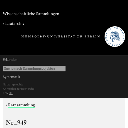
Wissenschaftliche Sammlungen
›
Lautarchiv
Erkunden
Systematik
Nutzungsrechte
Anmelden zur Recherche
EN
/
DE
›
Rarasammlung
Nr_949