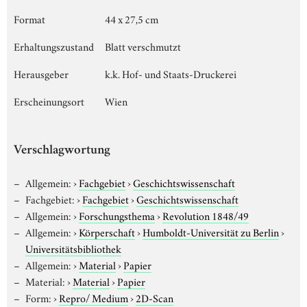
Format
44 x 27,5 cm
Erhaltungszustand
Blatt verschmutzt
Herausgeber
k.k. Hof- und Staats-Druckerei
Erscheinungsort
Wien
Verschlagwortung
Allgemein:
›
Fachgebiet
›
Geschichtswissenschaft
Fachgebiet:
›
Fachgebiet
›
Geschichtswissenschaft
Allgemein:
›
Forschungsthema
›
Revolution 1848/49
Allgemein:
›
Körperschaft
›
Humboldt-Universität zu Berlin
›
Universitätsbibliothek
Allgemein:
›
Material
›
Papier
Material:
›
Material
›
Papier
Form:
›
Repro/ Medium
›
2D-Scan