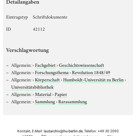
Detailangaben
Eintragstyp
Schriftdokumente
ID
42112
Verschlagwortung
Allgemein:
›
Fachgebiet
›
Geschichtswissenschaft
Allgemein:
›
Forschungsthema
›
Revolution 1848/49
Allgemein:
›
Körperschaft
›
Humboldt-Universität zu Berlin
›
Universitätsbibliothek
Allgemein:
›
Material
›
Papier
Allgemein:
›
Sammlung
›
Rarasammlung
Kontakt, E-Mail:
lautarchiv@hu-berlin.de
, Telefon: +49 30 2093