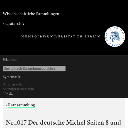
Wissenschaftliche Sammlungen
›
Lautarchiv
Erkunden
Systematik
Nutzungsrechte
Anmelden zur Recherche
EN
/
DE
›
Rarasammlung
Nr_017 Der deutsche Michel Seiten 8 und