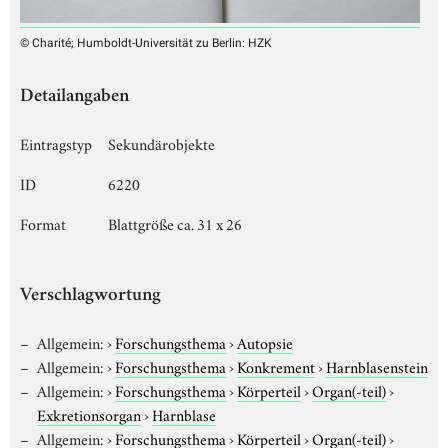
© Charité; Humboldt-Universität zu Berlin: HZK
Detailangaben
Eintragstyp
Sekundärobjekte
ID
6220
Format
Blattgröße ca. 31 x 26
Verschlagwortung
Allgemein:
›
Forschungsthema
›
Autopsie
Allgemein:
›
Forschungsthema
›
Konkrement
›
Harnblasenstein
Allgemein:
›
Forschungsthema
›
Körperteil
›
Organ(-teil)
›
Exkretionsorgan
›
Harnblase
Allgemein:
›
Forschungsthema
›
Körperteil
›
Organ(-teil)
›