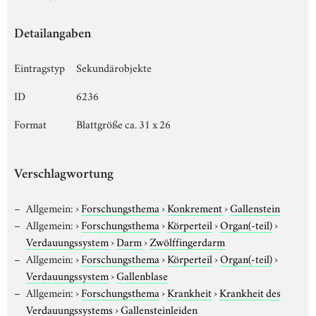
Detailangaben
Eintragstyp
Sekundärobjekte
ID
6236
Format
Blattgröße ca. 31 x 26
Verschlagwortung
Allgemein:
›
Forschungsthema
›
Konkrement
›
Gallenstein
Allgemein:
›
Forschungsthema
›
Körperteil
›
Organ(-teil)
›
Verdauungssystem
›
Darm
›
Zwölffingerdarm
Allgemein:
›
Forschungsthema
›
Körperteil
›
Organ(-teil)
›
Verdauungssystem
›
Gallenblase
Allgemein:
›
Forschungsthema
›
Krankheit
›
Krankheit des
Verdauungssystems
›
Gallensteinleiden