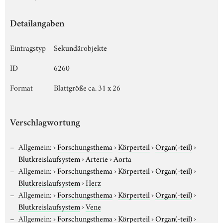
Detailangaben
Eintragstyp
Sekundärobjekte
ID
6260
Format
Blattgröße ca. 31 x 26
Verschlagwortung
Allgemein:
›
Forschungsthema
›
Körperteil
›
Organ(-teil)
›
Blutkreislaufsystem
›
Arterie
›
Aorta
Allgemein:
›
Forschungsthema
›
Körperteil
›
Organ(-teil)
›
Blutkreislaufsystem
›
Herz
Allgemein:
›
Forschungsthema
›
Körperteil
›
Organ(-teil)
›
Blutkreislaufsystem
›
Vene
Allgemein:
›
Forschungsthema
›
Körperteil
›
Organ(-teil)
›