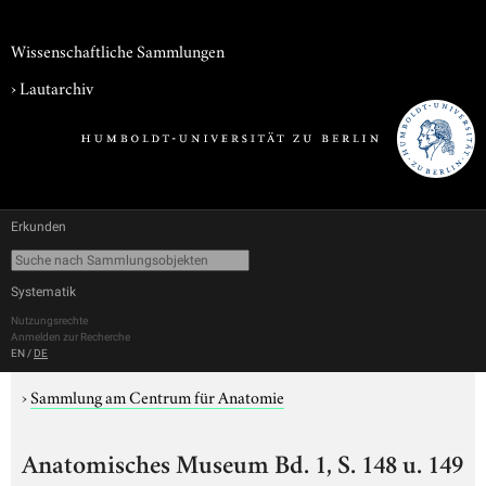
Wissenschaftliche Sammlungen
›
Lautarchiv
Erkunden
Systematik
Nutzungsrechte
Anmelden zur Recherche
EN
/
DE
›
Sammlung am Centrum für Anatomie
Anatomisches Museum Bd. 1, S. 148 u. 149