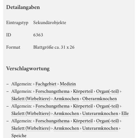
Detailangaben
Eintragstyp
Sekundärobjekte
ID
6363
Format
Blattgröße ca. 31 x 26
Verschlagwortung
Allgemein:
›
Fachgebiet
›
Medizin
Allgemein:
›
Forschungsthema
›
Körperteil
›
Organ(-teil)
›
Skelett (Wirbeltiere)
›
Armknochen
›
Oberarmknochen
Allgemein:
›
Forschungsthema
›
Körperteil
›
Organ(-teil)
›
Skelett (Wirbeltiere)
›
Armknochen
›
Unterarmknochen
›
Elle
Allgemein:
›
Forschungsthema
›
Körperteil
›
Organ(-teil)
›
Skelett (Wirbeltiere)
›
Armknochen
›
Unterarmknochen
›
Speiche