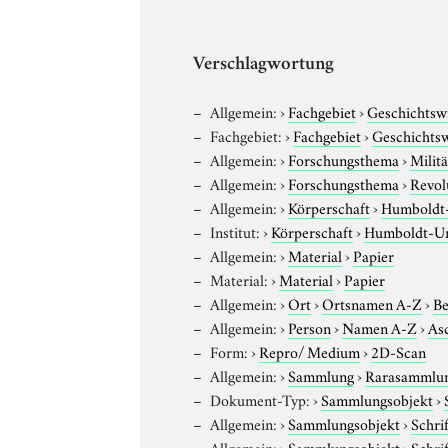
Verschlagwortung
Allgemein:
›
Fachgebiet
›
Geschichtsw
Fachgebiet:
›
Fachgebiet
›
Geschichtsw
Allgemein:
›
Forschungsthema
›
Militä
Allgemein:
›
Forschungsthema
›
Revol
Allgemein:
›
Körperschaft
›
Humboldt-U
Institut:
›
Körperschaft
›
Humboldt-Uni
Allgemein:
›
Material
›
Papier
Material:
›
Material
›
Papier
Allgemein:
›
Ort
›
Ortsnamen A-Z
›
Be
Allgemein:
›
Person
›
Namen A-Z
›
Asc
Form:
›
Repro/ Medium
›
2D-Scan
Allgemein:
›
Sammlung
›
Rarasammlu
Dokument-Typ:
›
Sammlungsobjekt
›
Allgemein:
›
Sammlungsobjekt
›
Schri
Allgemein:
›
Sammlungsobjekt
›
Schri