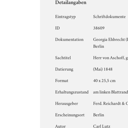
Detailangaben
Eintragstyp
Schriftdokumente
ID
38609
Dokumentation
Georgia Ehbrecht 
Berlin
Sachtitel
Herr von Aschoff, ge
Datierung
(Mai) 1848
Format
40 x 25,5 cm
Erhaltungszustand
am linken Blattrand
Herausgeber
Ferd. Reichardt & 
Erscheinungsort
Berlin
Autor
Carl Lutz