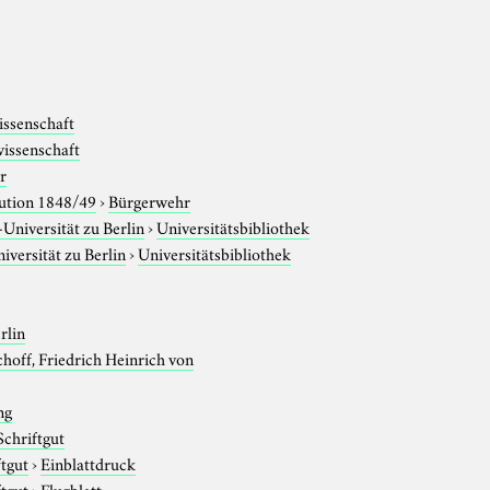
issenschaft
issenschaft
r
ution 1848/49
›
Bürgerwehr
niversität zu Berlin
›
Universitätsbibliothek
versität zu Berlin
›
Universitätsbibliothek
rlin
hoff, Friedrich Heinrich von
ng
Schriftgut
ftgut
›
Einblattdruck
ftgut
›
Flugblatt