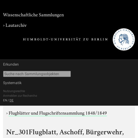
Wissenschaftliche Sammlungen
›
Lautarchiv
Erkunden
Systematik
Nutzungsrechte
Anmelden zur Recherche
EN
/
DE
›
Flugblätter und Flugschriftensammlung 1848/1849
Nr_301Flugblatt, Aschoff, Bürgerwehr,