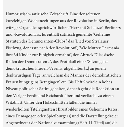
Humoristisch-satirische Zeitschrift. Eine der seltenen
kurzlebigen Wochenzeitungen aus der Revolution in Berlin, das
witzige Organ des sprichwörtlichen "Herz mit Schauze"-Berliners
und -Revolutionärs. Es enthält satirisch gemeinte "Geheime
Statuten des Denuncianten-Clubs", das "Lied von Stralauer
Fischzug, der erste nach der Revolution!", "Wie Mutter Germania
ihre 34 Kinder zur Einigkeit ermahnt", den Abruck "Classische
Reden der Demokraten ...", das Protokoll einer "Sitzung des
demokratischen Frauen-Vereins, abgehalten [...] an jenem
denkwürdigen Tage, an welchem die Männer der demokratischen
Frauen hungrig ins Bett gingen" etc. Bis Heft 9 wird ein hohes
Niveau politischer Satire gehalten, danach geht die Redaktion an
den Verlger Ferdinand Reichardt über und verflacht zu einem
Witzblatt. Unter den Holzschnitten fallen die immer
wiederholten Titelvignetten ( Brustbilder eines Geheimen Rates,
eines Demagogen oder Spießbürgers) und die Darstellung dreier
Abgeordneter der Nationalversammlung (Heft 11, Titel) auf, die