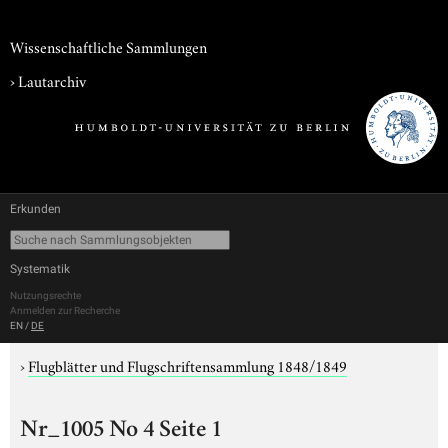
Wissenschaftliche Sammlungen
›
Lautarchiv
Erkunden
Systematik
Nutzungsrechte
Anmelden zur Recherche
EN
/
DE
›
Flugblätter und Flugschriftensammlung 1848/1849
Nr_1005 No 4 Seite 1