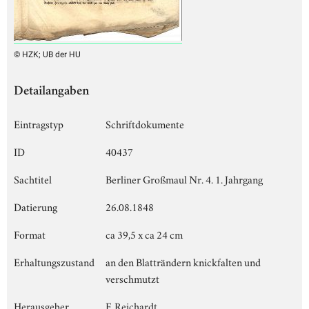
© HZK; UB der HU
Detailangaben
Eintragstyp
Schriftdokumente
ID
40437
Sachtitel
Berliner Großmaul Nr. 4. 1. Jahrgang
Datierung
26.08.1848
Format
ca 39,5 x ca 24 cm
Erhaltungszustand
an den Blatträndern knickfalten und
verschmutzt
Herausgeber
F. Reichardt