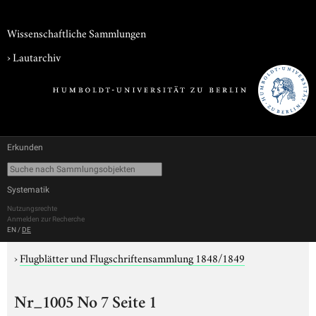
Wissenschaftliche Sammlungen
›
Lautarchiv
Erkunden
Systematik
Nutzungsrechte
Anmelden zur Recherche
EN
/
DE
›
Flugblätter und Flugschriftensammlung 1848/1849
Nr_1005 No 7 Seite 1