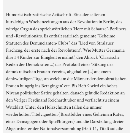
Humoristisch-satirische Zeitschrift. Eine der seltenen
kurzlebigen Wochenzeitungen aus der Revolution in Berlin, das
witzige Organ des sprichwörtlichen "Herz mit Schauze"-Berliners
und -Revolutionärs. Es enthält satirisch gemeinte "Geheime
Statuten des Denuncianten-Clubs", das "Lied von Stralauer
Fischzug, der erste nach der Revolution!", "Wie Mutter Germania
ihre 34 Kinder zur Einigkeit ermahnt", den Abruck "Classische
Reden der Demokraten ...", das Protokoll einer "Sitzung des
demokratischen Frauen-Vereins, abgehalten [...] an jenem
denkwürdigen Tage, an welchem die Männer der demokratischen
Frauen hungrig ins Bett gingen" etc. Bis Heft 9 wird ein hohes
Niveau politischer Satire gehalten, danach geht die Redaktion an
den Verlger Ferdinand Reichardt über und verflacht zu einem
Witzblatt. Unter den Holzschnitten fallen die immer
wiederholten Titelvignetten ( Brustbilder eines Geheimen Rates,
eines Demagogen oder Spießbürgers) und die Darstellung dreier
Abgeordneter der Nationalversammlung (Heft 11, Titel) auf, die