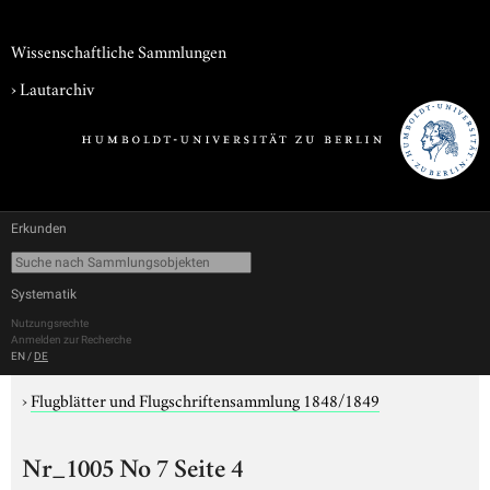
Wissenschaftliche Sammlungen
›
Lautarchiv
Erkunden
Systematik
Nutzungsrechte
Anmelden zur Recherche
EN
/
DE
›
Flugblätter und Flugschriftensammlung 1848/1849
Nr_1005 No 7 Seite 4