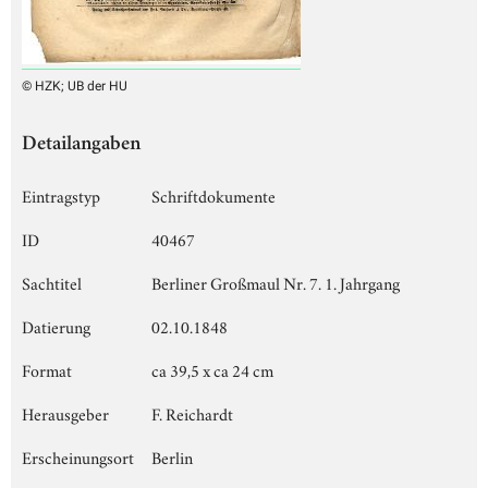
© HZK; UB der HU
Detailangaben
Eintragstyp
Schriftdokumente
ID
40467
Sachtitel
Berliner Großmaul Nr. 7. 1. Jahrgang
Datierung
02.10.1848
Format
ca 39,5 x ca 24 cm
Herausgeber
F. Reichardt
Erscheinungsort
Berlin