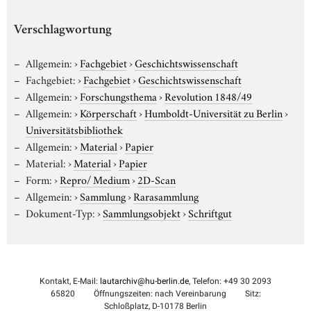
Verschlagwortung
Allgemein:
›
Fachgebiet
›
Geschichtswissenschaft
Fachgebiet:
›
Fachgebiet
›
Geschichtswissenschaft
Allgemein:
›
Forschungsthema
›
Revolution 1848/49
Allgemein:
›
Körperschaft
›
Humboldt-Universität zu Berlin
›
Universitätsbibliothek
Allgemein:
›
Material
›
Papier
Material:
›
Material
›
Papier
Form:
›
Repro/ Medium
›
2D-Scan
Allgemein:
›
Sammlung
›
Rarasammlung
Dokument-Typ:
›
Sammlungsobjekt
›
Schriftgut
Kontakt, E-Mail:
lautarchiv@hu-berlin.de
, Telefon: +49 30 2093
65820
Öffnungszeiten: nach Vereinbarung
Sitz:
Schloßplatz, D-10178 Berlin