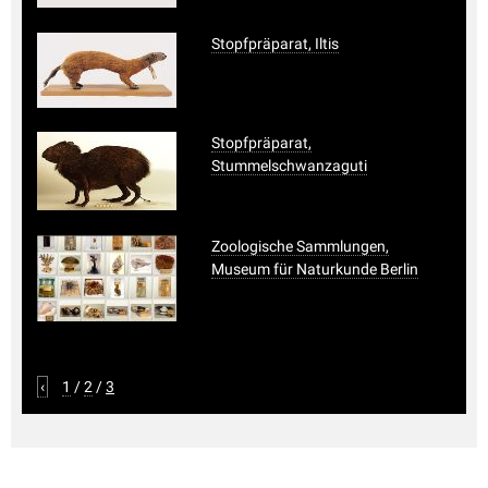
Stopfpräparat, Iltis
Stopfpräparat,
Stummelschwanzaguti
Zoologische Sammlungen,
Museum für Naturkunde Berlin
‹
1
/
2
/
3