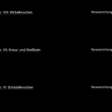
ab. VIII: Wirbelknochen
Rarasammlun
ab. VII: Kreuz- und Steißbein
Rarasammlun
ab. VI: Schädelknochen
Rarasammlun