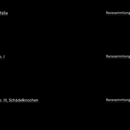
efäße
Rarasammlun
b. I
Rarasammlun
ab. III, Schädelknochen
Rarasammlun