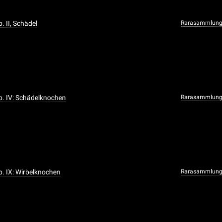
b. II, Schädel
Rarasammlun
ab. IV: Schädelknochen
Rarasammlun
ab. IX: Wirbelknochen
Rarasammlun