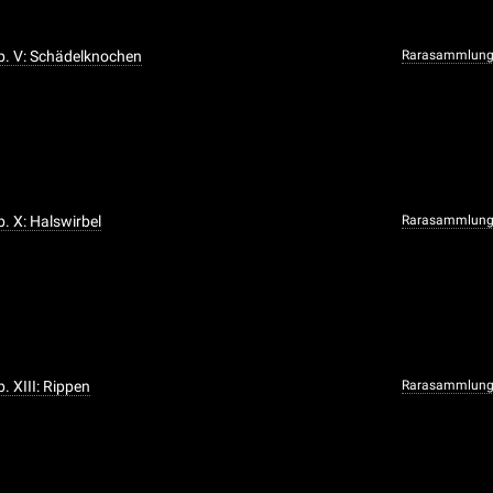
ab. V: Schädelknochen
Rarasammlun
ab. X: Halswirbel
Rarasammlun
b. XIII: Rippen
Rarasammlun