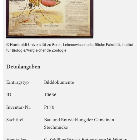
© Humboldt-Universität zu Berlin, Lebenswissenschaftliche Fakultät, Institut
für Biologie/Vergleichende Zoologie
Detailangaben
Eintragstyp
Bilddokumente
ID
10636
Inventar-Nr.
Pt 70
Sachtitel
Bau und Entwicklung der Gemeinen
Stechmücke
Hersteller
C. Schlüter (Hrsg.), Entwurf von W. Winter