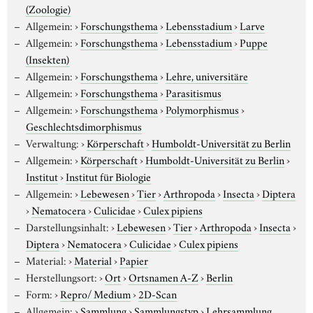
(Zoologie)
Allgemein:
›
Forschungsthema
›
Lebensstadium
›
Larve
Allgemein:
›
Forschungsthema
›
Lebensstadium
›
Puppe
(Insekten)
Allgemein:
›
Forschungsthema
›
Lehre, universitäre
Allgemein:
›
Forschungsthema
›
Parasitismus
Allgemein:
›
Forschungsthema
›
Polymorphismus
›
Geschlechtsdimorphismus
Verwaltung:
›
Körperschaft
›
Humboldt-Universität zu Berlin
Allgemein:
›
Körperschaft
›
Humboldt-Universität zu Berlin
›
Institut
›
Institut für Biologie
Allgemein:
›
Lebewesen
›
Tier
›
Arthropoda
›
Insecta
›
Diptera
›
Nematocera
›
Culicidae
›
Culex pipiens
Darstellungsinhalt:
›
Lebewesen
›
Tier
›
Arthropoda
›
Insecta
›
Diptera
›
Nematocera
›
Culicidae
›
Culex pipiens
Material:
›
Material
›
Papier
Herstellungsort:
›
Ort
›
Ortsnamen A-Z
›
Berlin
Form:
›
Repro/ Medium
›
2D-Scan
Allgemein:
›
Sammlung
›
Sammlungstyp
›
Lehrsammlung