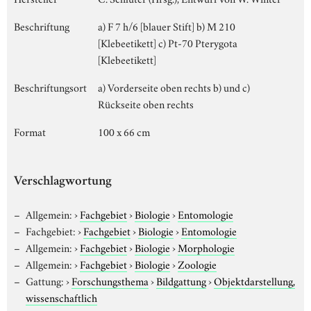
Beschriftung
a) F 7 h/6 [blauer Stift] b) M 210
[Klebeetikett] c) Pt-70 Pterygota
[Klebeetikett]
Beschriftungsort
a) Vorderseite oben rechts b) und c)
Rückseite oben rechts
Format
100 x 66 cm
Verschlagwortung
Allgemein:
›
Fachgebiet
›
Biologie
›
Entomologie
Fachgebiet:
›
Fachgebiet
›
Biologie
›
Entomologie
Allgemein:
›
Fachgebiet
›
Biologie
›
Morphologie
Allgemein:
›
Fachgebiet
›
Biologie
›
Zoologie
Gattung:
›
Forschungsthema
›
Bildgattung
›
Objektdarstellung,
wissenschaftlich