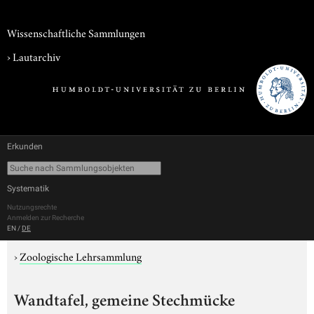
Wissenschaftliche Sammlungen
›
Lautarchiv
Erkunden
Systematik
Nutzungsrechte
Anmelden zur Recherche
EN
/
DE
›
Zoologische Lehrsammlung
Wandtafel, gemeine Stechmücke