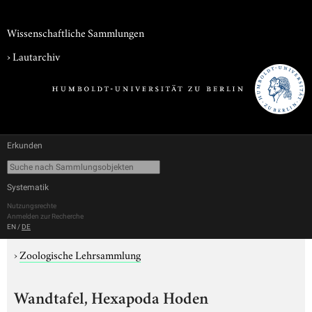
Wissenschaftliche Sammlungen
›
Lautarchiv
Erkunden
Systematik
Nutzungsrechte
Anmelden zur Recherche
EN
/
DE
›
Zoologische Lehrsammlung
Wandtafel, Hexapoda Hoden