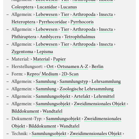
Coleoptera
›
Lucanidae
›
Lucanus
Allgemein:
›
Lebewesen
›
Tier
›
Arthropoda
›
Insecta
›
Heteroptera
›
Pyrrhocoridae
›
Pyrrhocoris
Allgemein:
›
Lebewesen
›
Tier
›
Arthropoda
›
Insecta
›
Phthiraptera
›
Amblycera
›
Tetrophthalmus
Allgemein:
›
Lebewesen
›
Tier
›
Arthropoda
›
Insecta
›
Zygentoma
›
Lepisma
Material:
›
Material
›
Papier
Herstellungsort:
›
Ort
›
Ortsnamen A-Z
›
Berlin
Form:
›
Repro/ Medium
›
2D-Scan
Allgemein:
›
Sammlung
›
Sammlungstyp
›
Lehrsammlung
Allgemein:
›
Sammlung
›
Zoologische Lehrsammlung
Allgemein:
›
Sammlungsobjekt
›
Artefakt
›
Lehrmittel
Allgemein:
›
Sammlungsobjekt
›
Zweidimensionales Objekt
›
Bilddokument
›
Wandtafel
Dokument-Typ:
›
Sammlungsobjekt
›
Zweidimensionales
Objekt
›
Bilddokument
›
Wandtafel
Technik:
›
Sammlungsobjekt
›
Zweidimensionales Objekt
›