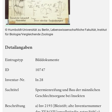
© Humboldt-Universität zu Berlin, Lebenswissenschaftliche Fakultät, Institut
für Biologie/Vergleichende Zoologie
Detailangaben
Eintragstyp
Bilddokumente
ID
10747
Inventar-Nr.
In 28
Sachtitel
Spermienreifung und Bau der männlichen
Geschlechtsorgane bei Insekten
Beschriftung
a) Inv 2193 [Bleistift; alte Inventarnummer
des ZI] b) VII [unvollständig, roter Stift] c)