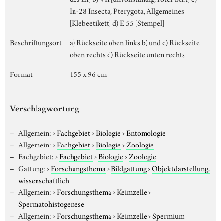
In-28 Insecta, Pterygota, Allgemeines
[Klebeetikett] d) E 55 [Stempel]
Beschriftungsort
a) Rückseite oben links b) und c) Rückseite
oben rechts d) Rückseite unten rechts
Format
155 x 96 cm
Verschlagwortung
Allgemein:
›
Fachgebiet
›
Biologie
›
Entomologie
Allgemein:
›
Fachgebiet
›
Biologie
›
Zoologie
Fachgebiet:
›
Fachgebiet
›
Biologie
›
Zoologie
Gattung:
›
Forschungsthema
›
Bildgattung
›
Objektdarstellung,
wissenschaftlich
Allgemein:
›
Forschungsthema
›
Keimzelle
›
Spermatohistogenese
Allgemein:
›
Forschungsthema
›
Keimzelle
›
Spermium