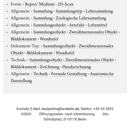
Form:
›
Repro/ Medium
›
2D-Scan
Allgemein:
›
Sammlung
›
Sammlungstyp
›
Lehrsammlung
Allgemein:
›
Sammlung
›
Zoologische Lehrsammlung
Allgemein:
›
Sammlungsobjekt
›
Artefakt
›
Lehrmittel
Allgemein:
›
Sammlungsobjekt
›
Zweidimensionales Objekt
›
Bilddokument
›
Wandtafel
Dokument-Typ:
›
Sammlungsobjekt
›
Zweidimensionales
Objekt
›
Bilddokument
›
Wandtafel
Technik:
›
Sammlungsobjekt
›
Zweidimensionales Objekt
›
Bilddokument
›
Zeichnung
›
Handzeichnung
Allgemein:
›
Technik
›
Formale Gestaltung
›
Anatomische
Darstellung
Kontakt, E-Mail:
lautarchiv@hu-berlin.de
, Telefon: +49 30 2093
65820
Öffnungszeiten: nach Vereinbarung
Sitz:
Schloßplatz, D-10178 Berlin