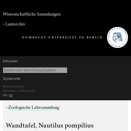
Wissenschaftliche Sammlungen
›
Lautarchiv
Erkunden
Systematik
Nutzungsrechte
Anmelden zur Recherche
EN
/
DE
›
Zoologische Lehrsammlung
Wandtafel, Nautilus pompilius