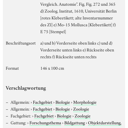
Vergleich. Anatomie". Fig. Fig. 272 und 365
d) Zoolog. Institut, 1610, Universität Berlin
[rotes Klebeetikett; alte Inventarnummer
des ZI] e) Mo-15 Mollusca [Klebeetikett] f)
E 75 [Stempel]
Beschriftungsort
a) und b) Vorderseite oben links c) und d)
Vorderseite unten links e) Rückseite oben
rechts f) Rückseite unten rechts
Format
146 x 100 cm
Verschlagwortung
Allgemein:
›
Fachgebiet
›
Biologie
›
Morphologie
Allgemein:
›
Fachgebiet
›
Biologie
›
Zoologie
Fachgebiet:
›
Fachgebiet
›
Biologie
›
Zoologie
Gattung:
›
Forschungsthema
›
Bildgattung
›
Objektdarstellung,