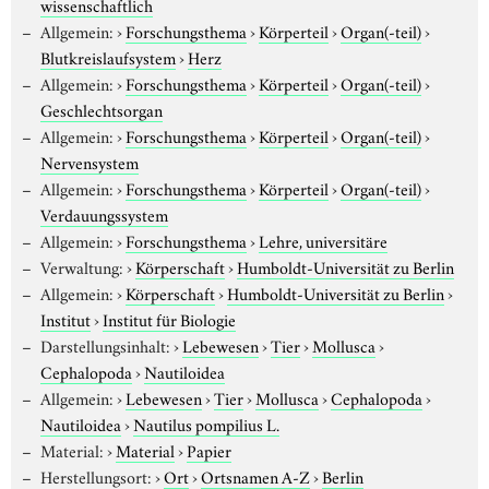
wissenschaftlich
Allgemein:
›
Forschungsthema
›
Körperteil
›
Organ(-teil)
›
Blutkreislaufsystem
›
Herz
Allgemein:
›
Forschungsthema
›
Körperteil
›
Organ(-teil)
›
Geschlechtsorgan
Allgemein:
›
Forschungsthema
›
Körperteil
›
Organ(-teil)
›
Nervensystem
Allgemein:
›
Forschungsthema
›
Körperteil
›
Organ(-teil)
›
Verdauungssystem
Allgemein:
›
Forschungsthema
›
Lehre, universitäre
Verwaltung:
›
Körperschaft
›
Humboldt-Universität zu Berlin
Allgemein:
›
Körperschaft
›
Humboldt-Universität zu Berlin
›
Institut
›
Institut für Biologie
Darstellungsinhalt:
›
Lebewesen
›
Tier
›
Mollusca
›
Cephalopoda
›
Nautiloidea
Allgemein:
›
Lebewesen
›
Tier
›
Mollusca
›
Cephalopoda
›
Nautiloidea
›
Nautilus pompilius L.
Material:
›
Material
›
Papier
Herstellungsort:
›
Ort
›
Ortsnamen A-Z
›
Berlin