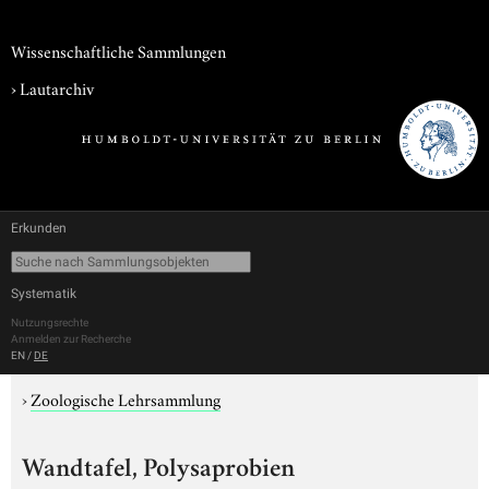
Wissenschaftliche Sammlungen
›
Lautarchiv
Erkunden
Systematik
Nutzungsrechte
Anmelden zur Recherche
EN
/
DE
›
Zoologische Lehrsammlung
Wandtafel, Polysaprobien