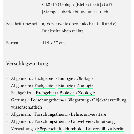
Okö-15 Ökologie [Klebeetikett] e) 6 ??
[Stempel, überklebt und unleserlich
Beschriftungsort
a) Vorderseite oben links b), c) , d) und e)
Rückseite oben rechts
Format
119 x 77 cm
Verschlagwortung
Allgemein:
›
Fachgebiet
›
Biologie
›
Ökologie
Allgemein:
›
Fachgebiet
›
Biologie
›
Zoologie
Fachgebiet:
›
Fachgebiet
›
Biologie
›
Zoologie
Gattung:
›
Forschungsthema
›
Bildgattung
›
Objektdarstellung,
wissenschaftlich
Allgemein:
›
Forschungsthema
›
Lehre, universitäre
Allgemein:
›
Forschungsthema
›
Umweltverschmutzung
Verwaltung:
›
Körperschaft
›
Humboldt-Universität zu Berlin