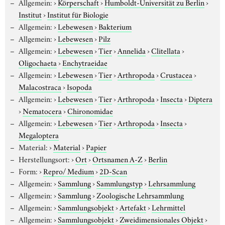
Allgemein:
›
Körperschaft
›
Humboldt-Universität zu Berlin
›
Institut
›
Institut für Biologie
Allgemein:
›
Lebewesen
›
Bakterium
Allgemein:
›
Lebewesen
›
Pilz
Allgemein:
›
Lebewesen
›
Tier
›
Annelida
›
Clitellata
›
Oligochaeta
›
Enchytraeidae
Allgemein:
›
Lebewesen
›
Tier
›
Arthropoda
›
Crustacea
›
Malacostraca
›
Isopoda
Allgemein:
›
Lebewesen
›
Tier
›
Arthropoda
›
Insecta
›
Diptera
›
Nematocera
›
Chironomidae
Allgemein:
›
Lebewesen
›
Tier
›
Arthropoda
›
Insecta
›
Megaloptera
Material:
›
Material
›
Papier
Herstellungsort:
›
Ort
›
Ortsnamen A-Z
›
Berlin
Form:
›
Repro/ Medium
›
2D-Scan
Allgemein:
›
Sammlung
›
Sammlungstyp
›
Lehrsammlung
Allgemein:
›
Sammlung
›
Zoologische Lehrsammlung
Allgemein:
›
Sammlungsobjekt
›
Artefakt
›
Lehrmittel
Allgemein:
›
Sammlungsobjekt
›
Zweidimensionales Objekt
›