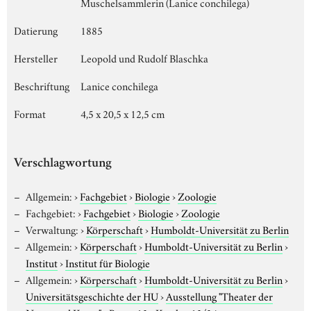
Muschelsammlerin (Lanice conchilega)
Datierung
1885
Hersteller
Leopold und Rudolf Blaschka
Beschriftung
Lanice conchilega
Format
4,5 x 20,5 x 12,5 cm
Verschlagwortung
Allgemein:
›
Fachgebiet
›
Biologie
›
Zoologie
Fachgebiet:
›
Fachgebiet
›
Biologie
›
Zoologie
Verwaltung:
›
Körperschaft
›
Humboldt-Universität zu Berlin
Allgemein:
›
Körperschaft
›
Humboldt-Universität zu Berlin
›
Institut
›
Institut für Biologie
Allgemein:
›
Körperschaft
›
Humboldt-Universität zu Berlin
›
Universitätsgeschichte der HU
›
Ausstellung "Theater der