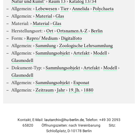
Natur und Kunst"
›
Raum 13
›
Katalog 13/34
Allgemein:
›
Lebewesen
›
Tier
›
Annelida
›
Polychaeta
Allgemein:
›
Material
›
Glas
Material:
›
Material
›
Glas
Herstellungsort:
›
Ort
›
Ortsnamen A-Z
›
Berlin
Form:
›
Repro/ Medium
›
Digitalfoto
Allgemein:
›
Sammlung
›
Zoologische Lehrsammlung
Allgemein:
›
Sammlungsobjekt
›
Artefakt
›
Modell
›
Glasmodell
Dokument-Typ:
›
Sammlungsobjekt
›
Artefakt
›
Modell
›
Glasmodell
Allgemein:
›
Sammlungsobjekt
›
Exponat
Allgemein:
›
Zeitraum
›
Jahr
›
19. Jh.
›
1880
Kontakt, E-Mail:
lautarchiv@hu-berlin.de
, Telefon: +49 30 2093
65820
Öffnungszeiten: nach Vereinbarung
Sitz:
Schloßplatz, D-10178 Berlin