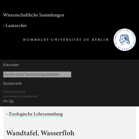
Wissenschaftliche Sammlungen
›
Lautarchiv
Erkunden
Systematik
Nutzungsrechte
Anmelden zur Recherche
EN
/
DE
›
Zoologische Lehrsammlung
Wandtafel, Wasserfloh