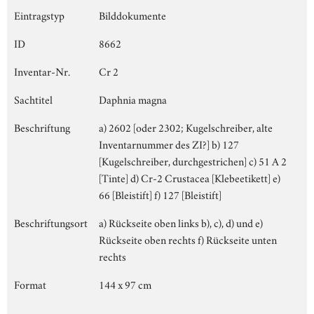
Eintragstyp
Bilddokumente
ID
8662
Inventar-Nr.
Cr 2
Sachtitel
Daphnia magna
Beschriftung
a) 2602 [oder 2302; Kugelschreiber, alte
Inventarnummer des ZI?] b) 127
[Kugelschreiber, durchgestrichen] c) 51 A 2
[Tinte] d) Cr-2 Crustacea [Klebeetikett] e)
66 [Bleistift] f) 127 [Bleistift]
Beschriftungsort
a) Rückseite oben links b), c), d) und e)
Rückseite oben rechts f) Rückseite unten
rechts
Format
144 x 97 cm