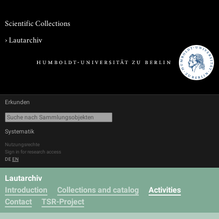
Scientific Collections
›
Lautarchiv
Erkunden
Systematik
Nutzungsrechte
Sign in for research access
DE
EN
Lautarchiv
Introduction
Collections and catalog
Activities
Contact
TSR-Project