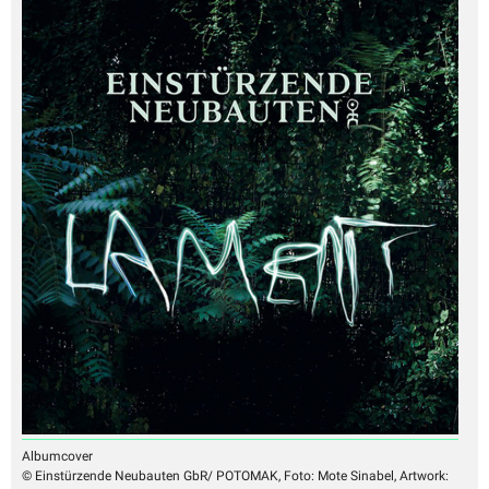
Albumcover
© Einstürzende Neubauten GbR/ POTOMAK, Foto: Mote Sinabel, Artwork: