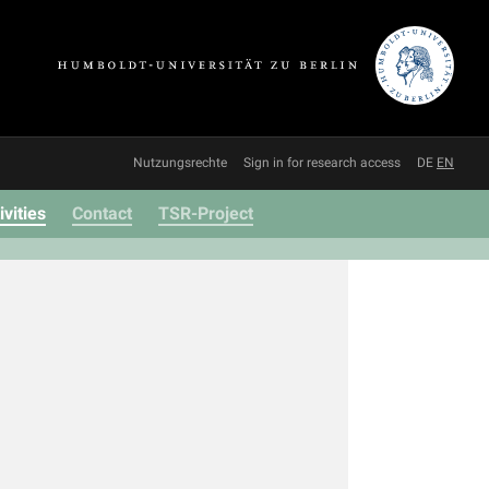
Nutzungsrechte
Sign in for research access
DE
EN
ivities
Contact
TSR-Project