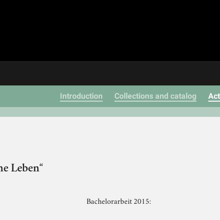
Introduction
Collections and catalog
Act
che Leben“
Bachelorarbeit 2015: