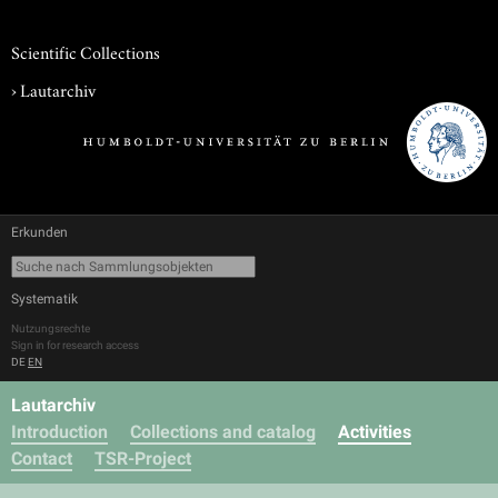
Scientific Collections
›
Lautarchiv
Erkunden
Systematik
Nutzungsrechte
Sign in for research access
DE
EN
Lautarchiv
Introduction
Collections and catalog
Activities
Contact
TSR-Project