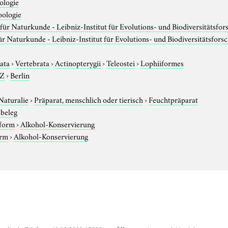
ologie
oologie
ür Naturkunde - Leibniz-Institut für Evolutions- und Biodiversitätsfo
 Naturkunde - Leibniz-Institut für Evolutions- und Biodiversitätsfors
ata
›
Vertebrata
›
Actinopterygii
›
Teleostei
›
Lophiiformes
-Z
›
Berlin
Naturalie
›
Präparat, menschlich oder tierisch
›
Feuchtpräparat
beleg
sform
›
Alkohol-Konservierung
orm
›
Alkohol-Konservierung