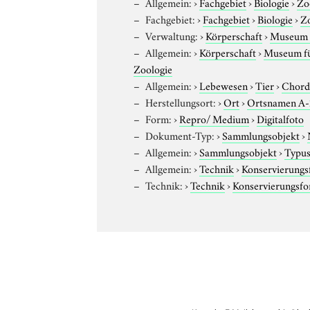
Allgemein:
›
Fachgebiet
›
Biologie
›
Zo
Fachgebiet:
›
Fachgebiet
›
Biologie
›
Z
Verwaltung:
›
Körperschaft
›
Museum f
Allgemein:
›
Körperschaft
›
Museum für
Zoologie
Allgemein:
›
Lebewesen
›
Tier
›
Chord
Herstellungsort:
›
Ort
›
Ortsnamen A
Form:
›
Repro/ Medium
›
Digitalfoto
Dokument-Typ:
›
Sammlungsobjekt
›
Allgemein:
›
Sammlungsobjekt
›
Typus
Allgemein:
›
Technik
›
Konservierung
Technik:
›
Technik
›
Konservierungsf