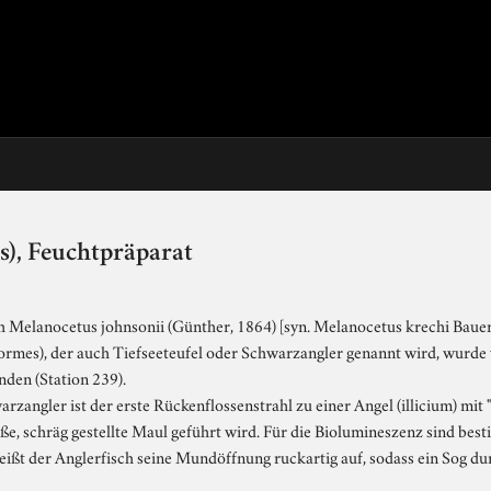
s), Feuchtpräparat
 Melanocetus johnsonii (Günther, 1864) [syn. Melanocetus krechi Bauer, 
formes), der auch Tiefseeteufel oder Schwarzangler genannt wird, wurd
nden (Station 239).
rzangler ist der erste Rückenflossenstrahl zu einer Angel (illicium) mit
oße, schräg gestellte Maul geführt wird. Für die Biolumineszenz sind be
 reißt der Anglerfisch seine Mundöffnung ruckartig auf, sodass ein Sog d