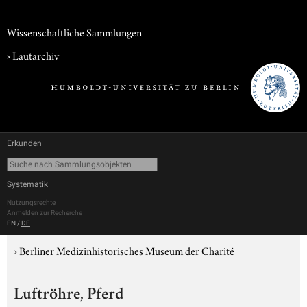
Wissenschaftliche Sammlungen
›
Lautarchiv
Erkunden
Systematik
Nutzungsrechte
Anmelden zur Recherche
EN
/
DE
›
Berliner Medizinhistorisches Museum der Charité
Luftröhre, Pferd