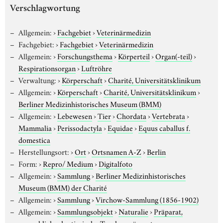
Verschlagwortung
Allgemein:
›
Fachgebiet
›
Veterinärmedizin
Fachgebiet:
›
Fachgebiet
›
Veterinärmedizin
Allgemein:
›
Forschungsthema
›
Körperteil
›
Organ(-teil)
›
Respirationsorgan
›
Luftröhre
Verwaltung:
›
Körperschaft
›
Charité, Universitätsklinikum
Allgemein:
›
Körperschaft
›
Charité, Universitätsklinikum
›
Berliner Medizinhistorisches Museum (BMM)
Allgemein:
›
Lebewesen
›
Tier
›
Chordata
›
Vertebrata
›
Mammalia
›
Perissodactyla
›
Equidae
›
Equus caballus f.
domestica
Herstellungsort:
›
Ort
›
Ortsnamen A-Z
›
Berlin
Form:
›
Repro/ Medium
›
Digitalfoto
Allgemein:
›
Sammlung
›
Berliner Medizinhistorisches
Museum (BMM) der Charité
Allgemein:
›
Sammlung
›
Virchow-Sammlung (1856-1902)
Allgemein:
›
Sammlungsobjekt
›
Naturalie
›
Präparat,
menschlich oder tierisch
›
Trockenpräparat