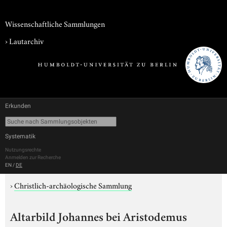
Wissenschaftliche Sammlungen
›
Lautarchiv
Erkunden
Systematik
Nutzungsrechte
Anmelden zur Recherche
EN
/
DE
›
Christlich-archäologische Sammlung
Altarbild Johannes bei Aristodemus