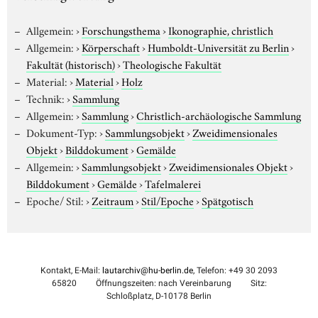
Allgemein:
›
Forschungsthema
›
Ikonographie, christlich
Allgemein:
›
Körperschaft
›
Humboldt-Universität zu Berlin
›
Fakultät (historisch)
›
Theologische Fakultät
Material:
›
Material
›
Holz
Technik:
›
Sammlung
Allgemein:
›
Sammlung
›
Christlich-archäologische Sammlung
Dokument-Typ:
›
Sammlungsobjekt
›
Zweidimensionales
Objekt
›
Bilddokument
›
Gemälde
Allgemein:
›
Sammlungsobjekt
›
Zweidimensionales Objekt
›
Bilddokument
›
Gemälde
›
Tafelmalerei
Epoche/ Stil:
›
Zeitraum
›
Stil/Epoche
›
Spätgotisch
Kontakt, E-Mail:
lautarchiv@hu-berlin.de
, Telefon: +49 30 2093
65820
Öffnungszeiten: nach Vereinbarung
Sitz:
Schloßplatz, D-10178 Berlin