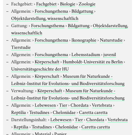
Fachgebiet:
›
Fachgebiet
›
Biologie
›
Zoologie
Allgemein:
›
Forschungsthema
›
Bildgattung
›
Objektdarstellung, wissenschaftlich
Gattung:
›
Forschungsthema
›
Bildgattung
›
Objektdarstellung,
wissenschaftlich
Allgemein:
›
Forschungsthema
›
Ikonographie
›
Naturstudie
›
Tierstudie
Allgemein:
›
Forschungsthema
›
Lebensstadium
›
juvenil
Allgemein:
›
Körperschaft
›
Humboldt-Universität zu Berlin
›
Universitätsgeschichte der HU
Allgemein:
›
Körperschaft
›
Museum für Naturkunde -
Leibniz-Institut für Evolutions- und Biodiversitätsforschung
Verwaltung:
›
Körperschaft
›
Museum für Naturkunde -
Leibniz-Institut für Evolutions- und Biodiversitätsforschung
Allgemein:
›
Lebewesen
›
Tier
›
Chordata
›
Vertebrata
›
Reptilia
›
Testudines
›
Cheloniidae
›
Caretta caretta
Darstellungsinhalt:
›
Lebewesen
›
Tier
›
Chordata
›
Vertebrata
›
Reptilia
›
Testudines
›
Cheloniidae
›
Caretta caretta
Allgemein:
›
Material
›
Papier