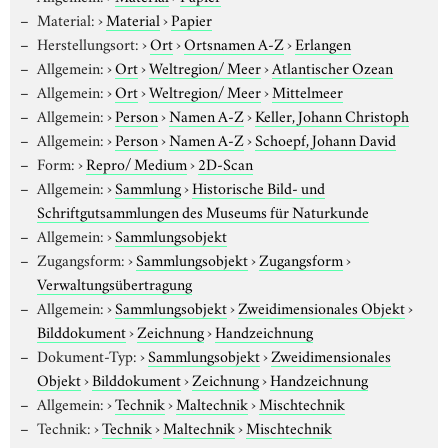
Material:
›
Material
›
Papier
Herstellungsort:
›
Ort
›
Ortsnamen A-Z
›
Erlangen
Allgemein:
›
Ort
›
Weltregion/ Meer
›
Atlantischer Ozean
Allgemein:
›
Ort
›
Weltregion/ Meer
›
Mittelmeer
Allgemein:
›
Person
›
Namen A-Z
›
Keller, Johann Christoph
Allgemein:
›
Person
›
Namen A-Z
›
Schoepf, Johann David
Form:
›
Repro/ Medium
›
2D-Scan
Allgemein:
›
Sammlung
›
Historische Bild- und
Schriftgutsammlungen des Museums für Naturkunde
Allgemein:
›
Sammlungsobjekt
Zugangsform:
›
Sammlungsobjekt
›
Zugangsform
›
Verwaltungsübertragung
Allgemein:
›
Sammlungsobjekt
›
Zweidimensionales Objekt
›
Bilddokument
›
Zeichnung
›
Handzeichnung
Dokument-Typ:
›
Sammlungsobjekt
›
Zweidimensionales
Objekt
›
Bilddokument
›
Zeichnung
›
Handzeichnung
Allgemein:
›
Technik
›
Maltechnik
›
Mischtechnik
Technik:
›
Technik
›
Maltechnik
›
Mischtechnik