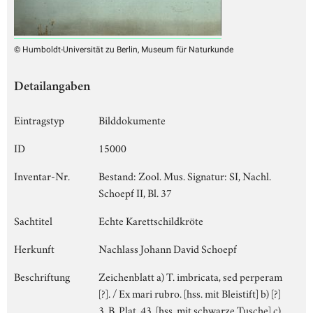
© Humboldt-Universität zu Berlin, Museum für Naturkunde
Detailangaben
Eintragstyp
Bilddokumente
ID
15000
Inventar-Nr.
Bestand: Zool. Mus. Signatur: SI, Nachl.
Schoepf II, Bl. 37
Sachtitel
Echte Karettschildkröte
Herkunft
Nachlass Johann David Schoepf
Beschriftung
Zeichenblatt a) T. imbricata, sed perperam
[?]. / Ex mari rubro. [hss. mit Bleistift] b) [?]
3. B. Plat. 43. [hss. mit schwarze Tusche] c)