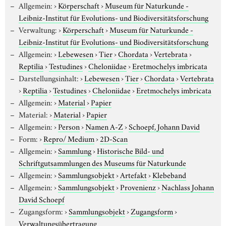
Allgemein:
›
Körperschaft
›
Museum für Naturkunde -
Leibniz-Institut für Evolutions- und Biodiversitätsforschung
Verwaltung:
›
Körperschaft
›
Museum für Naturkunde -
Leibniz-Institut für Evolutions- und Biodiversitätsforschung
Allgemein:
›
Lebewesen
›
Tier
›
Chordata
›
Vertebrata
›
Reptilia
›
Testudines
›
Cheloniidae
›
Eretmochelys imbricata
Darstellungsinhalt:
›
Lebewesen
›
Tier
›
Chordata
›
Vertebrata
›
Reptilia
›
Testudines
›
Cheloniidae
›
Eretmochelys imbricata
Allgemein:
›
Material
›
Papier
Material:
›
Material
›
Papier
Allgemein:
›
Person
›
Namen A-Z
›
Schoepf, Johann David
Form:
›
Repro/ Medium
›
2D-Scan
Allgemein:
›
Sammlung
›
Historische Bild- und
Schriftgutsammlungen des Museums für Naturkunde
Allgemein:
›
Sammlungsobjekt
›
Artefakt
›
Klebeband
Allgemein:
›
Sammlungsobjekt
›
Provenienz
›
Nachlass Johann
David Schoepf
Zugangsform:
›
Sammlungsobjekt
›
Zugangsform
›
Verwaltungsübertragung