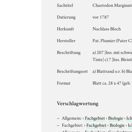
Sachtitel
Chaetodon Marginat
Datierung
vor 1787
Herkunft
Nachlass Bloch
Hersteller
Pat. Plumier (Pater C
Beschriftung
a) 207 [hss. mit schw
Tinte] c) 7 [hss. Bleisti
Beschriftungsort
a) Blattrand o.r. b) Bla
Format
Blatt ca. 28 x 47 (geb
Verschlagwortung
Allgemein:
›
Fachgebiet
›
Biologie
›
Ic
Fachgebiet:
›
Fachgebiet
›
Biologie
›
Ic
Allgemein:
›
Fachgebiet
›
Geschichtsw