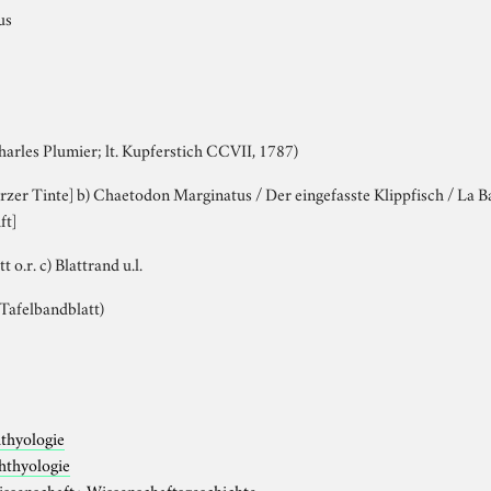
us
harles Plumier; lt. Kupferstich CCVII, 1787)
arzer Tinte] b) Chaetodon Marginatus / Der eingefasste Klippfisch / La B
ft]
tt o.r. c) Blattrand u.l.
. Tafelbandblatt)
hthyologie
hthyologie
issenschaft
›
Wissenschaftsgeschichte