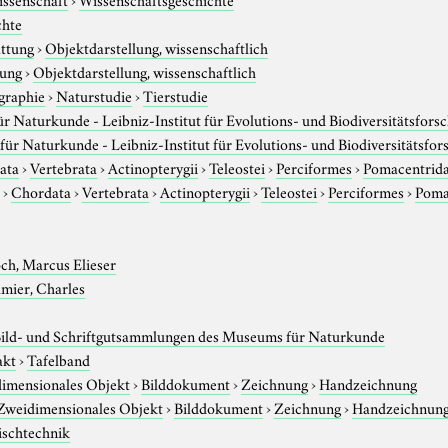
chte
attung
›
Objektdarstellung, wissenschaftlich
tung
›
Objektdarstellung, wissenschaftlich
graphie
›
Naturstudie
›
Tierstudie
 Naturkunde - Leibniz-Institut für Evolutions- und Biodiversitätsfors
ür Naturkunde - Leibniz-Institut für Evolutions- und Biodiversitätsfo
ata
›
Vertebrata
›
Actinopterygii
›
Teleostei
›
Perciformes
›
Pomacentrid
r
›
Chordata
›
Vertebrata
›
Actinopterygii
›
Teleostei
›
Perciformes
›
Poma
ch, Marcus Elieser
mier, Charles
Bild- und Schriftgutsammlungen des Museums für Naturkunde
akt
›
Tafelband
imensionales Objekt
›
Bilddokument
›
Zeichnung
›
Handzeichnung
Zweidimensionales Objekt
›
Bilddokument
›
Zeichnung
›
Handzeichnun
schtechnik