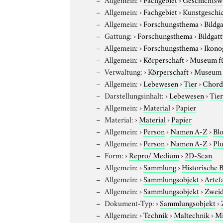
Allgemein:
›
Fachgebiet
›
Kunstgeschi
Allgemein:
›
Forschungsthema
›
Bildg
Gattung:
›
Forschungsthema
›
Bildgat
Allgemein:
›
Forschungsthema
›
Ikono
Allgemein:
›
Körperschaft
›
Museum für
Verwaltung:
›
Körperschaft
›
Museum f
Allgemein:
›
Lebewesen
›
Tier
›
Chord
Darstellungsinhalt:
›
Lebewesen
›
Tie
Allgemein:
›
Material
›
Papier
Material:
›
Material
›
Papier
Allgemein:
›
Person
›
Namen A-Z
›
Blo
Allgemein:
›
Person
›
Namen A-Z
›
Plu
Form:
›
Repro/ Medium
›
2D-Scan
Allgemein:
›
Sammlung
›
Historische 
Allgemein:
›
Sammlungsobjekt
›
Artef
Allgemein:
›
Sammlungsobjekt
›
Zweid
Dokument-Typ:
›
Sammlungsobjekt
›
Allgemein:
›
Technik
›
Maltechnik
›
Mi