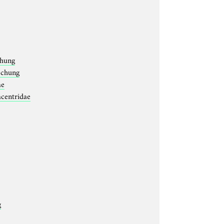
chung
rschung
ae
centridae
g