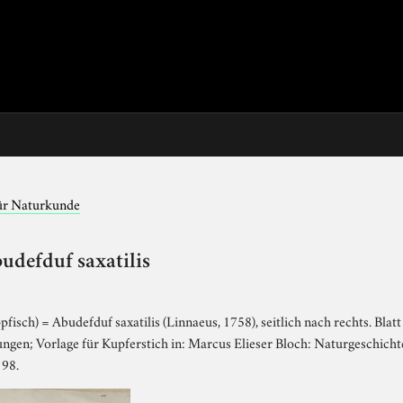
für Naturkunde
udefduf saxatilis
isch) = Abudefduf saxatilis (Linnaeus, 1758), seitlich nach rechts. Blatt 
en; Vorlage für Kupferstich in: Marcus Elieser Bloch: Naturgeschichte 
 98.