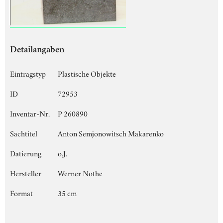
Detailangaben
Eintragstyp
Plastische Objekte
ID
72953
Inventar-Nr.
P 260890
Sachtitel
Anton Semjonowitsch Makarenko
Datierung
o.J.
Hersteller
Werner Nothe
Format
35 cm