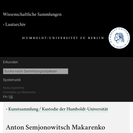
Wissenschaftliche Sammlungen
›
Lautarchiv
Erkunden
Systematik
Nutzungsrechte
Anmelden zur Recherche
EN
/
DE
›
Kunstsammlung / Kustodie der Humboldt-Universität
Anton Semjonowitsch Makarenko