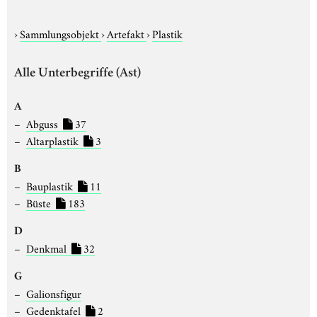
›
Sammlungsobjekt
›
Artefakt
›
Plastik
Alle Unterbegriffe (Ast)
A
Abguss
37
Altarplastik
3
B
Bauplastik
11
Büste
183
D
Denkmal
32
G
Galionsfigur
Gedenktafel
2