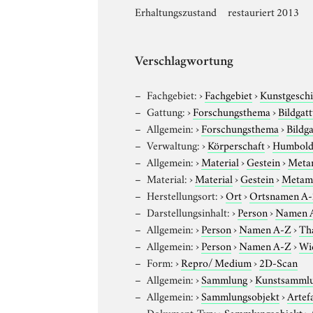
Erhaltungszustand
restauriert 2013
Verschlagwortung
Fachgebiet:
›
Fachgebiet
›
Kunstgeschi
Gattung:
›
Forschungsthema
›
Bildgat
Allgemein:
›
Forschungsthema
›
Bildg
Verwaltung:
›
Körperschaft
›
Humboldt
Allgemein:
›
Material
›
Gestein
›
Meta
Material:
›
Material
›
Gestein
›
Metamo
Herstellungsort:
›
Ort
›
Ortsnamen A
Darstellungsinhalt:
›
Person
›
Namen 
Allgemein:
›
Person
›
Namen A-Z
›
Tha
Allgemein:
›
Person
›
Namen A-Z
›
Wi
Form:
›
Repro/ Medium
›
2D-Scan
Allgemein:
›
Sammlung
›
Kunstsammlun
Allgemein:
›
Sammlungsobjekt
›
Artef
Dokument-Typ:
›
Sammlungsobjekt
›