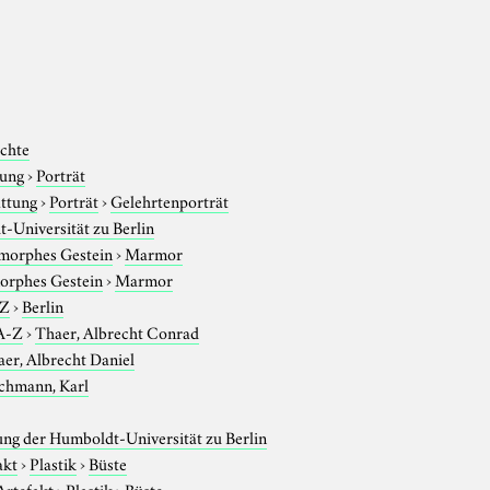
chte
tung
›
Porträt
attung
›
Porträt
›
Gelehrtenporträt
-Universität zu Berlin
morphes Gestein
›
Marmor
rphes Gestein
›
Marmor
-Z
›
Berlin
A-Z
›
Thaer, Albrecht Conrad
er, Albrecht Daniel
chmann, Karl
g der Humboldt-Universität zu Berlin
akt
›
Plastik
›
Büste
Artefakt
›
Plastik
›
Büste