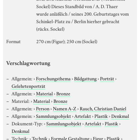
Sockel) Dieses Standbild von / A. D. Thaer
wurde anläßlich / seines 200. Geburtstages vom
Schinkel-Platz zu / Berlin hierher gebracht
(rücks. Sockel)
Format
270 cm (Figur); 250 cm (Sockel)
Verschlagwortung
Allgemein:
›
Forschungsthema
›
Bildgattung
›
Porträt
›
Gelehrtenporträt
Allgemein:
›
Material
›
Bronze
Material:
›
Material
›
Bronze
Allgemein:
›
Person
›
Namen A-Z
›
Rauch, Christian Daniel
Allgemein:
›
Sammlungsobjekt
›
Artefakt
›
Plastik
›
Denkmal
Dokument-Typ:
›
Sammlungsobjekt
›
Artefakt
›
Plastik
›
Denkmal
Technik:
›
Technik
›
Formale Gestaltung
›
Figur
›
Plastik
›