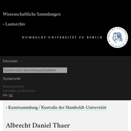
Wissenschaftliche Sammlungen
›
Lautarchiv
Erkunden
Systematik
Nutzungsrechte
Anmelden zur Recherche
EN
/
DE
›
Kunstsammlung / Kustodie der Humboldt-Universität
Albrecht Daniel Thaer