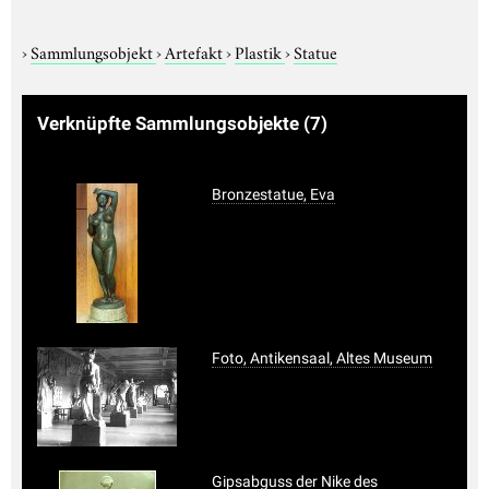
›
Sammlungsobjekt
›
Artefakt
›
Plastik
›
Statue
Verknüpfte Sammlungsobjekte
(7)
Bronzestatue, Eva
Foto, Antikensaal, Altes Museum
Gipsabguss der Nike des