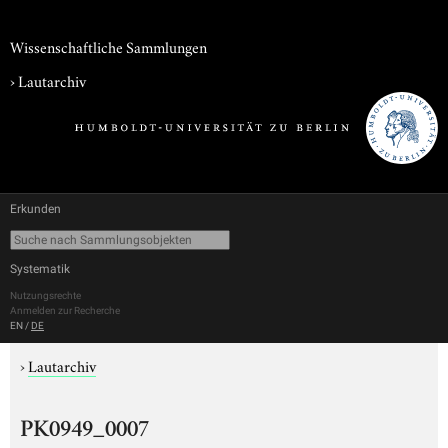
Wissenschaftliche Sammlungen
›
Lautarchiv
Erkunden
Systematik
Nutzungsrechte
Anmelden zur Recherche
EN
/
DE
›
Lautarchiv
PK0949_0007